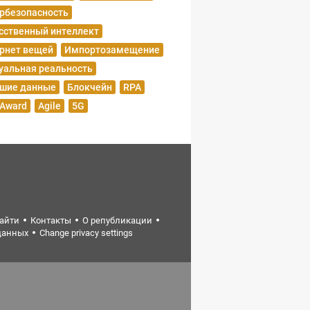
рбезопасность
сственный интеллект
рнет вещей
Импортозамещение
уальная реальность
шие данные
Блокчейн
RPA
 Award
Agile
5G
найти
Контакты
О републикации
данных
Change privacy settings