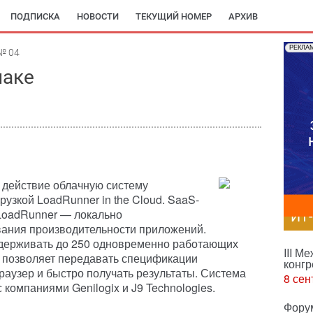
ПОДПИСКА
НОВОСТИ
ТЕКУЩИЙ НОМЕР
АРХИВ
РЕКЛА
№ 04
лаке
в действие облачную систему
узкой LoadRunner in the Cloud. SaaS-
 LoadRunner — локально
ИТ
вания производительности приложений.
оддерживать до 250 одновременно работающих
III М
а позволяет передавать спецификации
конгр
раузер и быстро получать результаты. Система
8 сен
 компаниями Genilogix и J9 Technologies.
Фору