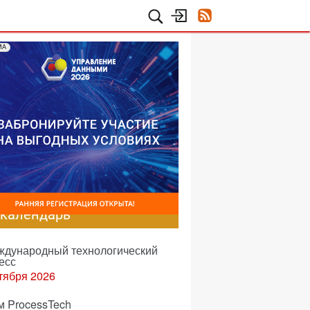
МА
-календарь
еждународный технологический
есс
тября 2026
м ProcessTech