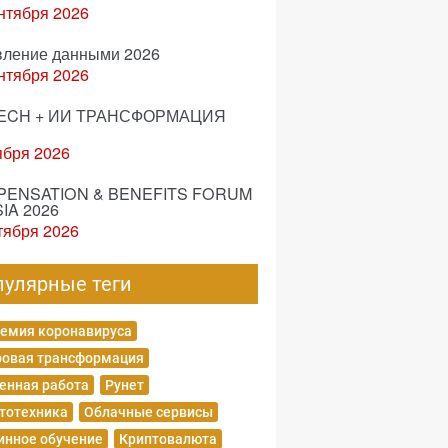
нтября 2026
вление данными 2026
нтября 2026
ECH + ИИ ТРАНСФОРМАЦИЯ
ября 2026
ENSATION & BENEFITS FORUM
IA 2026
тября 2026
пулярные теги
емия коронавируса
овая трансформация
енная работа
Рунет
тотехника
Облачные сервисы
нное обучение
Криптовалюта