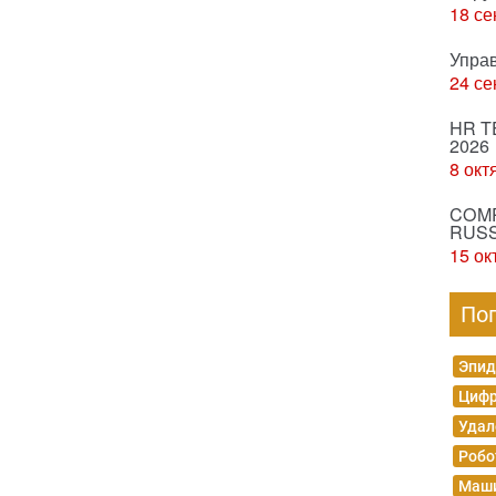
18 се
Упра
24 се
HR T
2026
8 окт
COMP
RUSS
15 ок
По
Эпид
Цифр
Удал
Робо
Маши