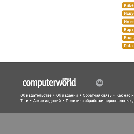
Кибе
Иску
Инте
Вирт
Боль
Data
Об издательстве
Об издании
Обратная связь
Как нас 
Теги
Архив изданий
Политика обработки персональных 