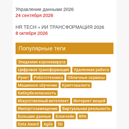
Управление данными 2026
24 сентября 2026
HR TECH + ИИ ТРАНСФОРМАЦИЯ 2026
8 октября 2026
Популярные теги
Эпидемия коронавируса
Цифровая трансформация
Удаленная работа
Рунет
Робототехника
Облачные сервисы
Машинное обучение
Криптовалюта
Кибербезопасность
Искусственный интеллект
Интернет вещей
Импортозамещение
Виртуальная реальность
Большие данные
Блокчейн
RPA
Data Award
Agile
5G