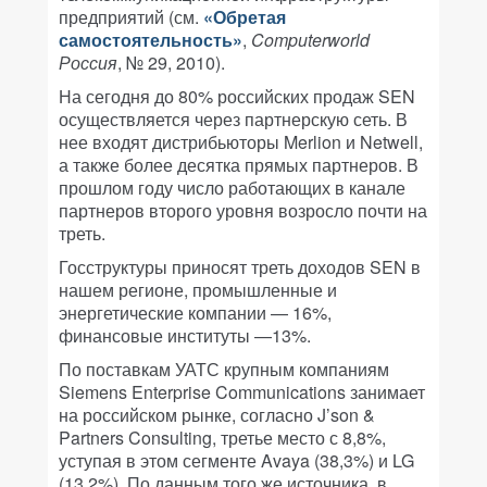
предприятий (см.
«Обретая
самостоятельность»
,
Computerworld
Россия
, № 29, 2010).
На сегодня до 80% российских продаж SEN
осуществляется через партнерскую сеть. В
нее входят дистрибьюторы Merlion и Netwell,
а также более десятка прямых партнеров. В
прошлом году число работающих в канале
партнеров второго уровня возросло почти на
треть.
Госструктуры приносят треть доходов SEN в
нашем регионе, промышленные и
энергетические компании — 16%,
финансовые институты —13%.
По поставкам УАТС крупным компаниям
Siemens Enterprise Communications занимает
на российском рынке, согласно J’son &
Partners Consulting, третье место с 8,8%,
уступая в этом сегменте Avaya (38,3%) и LG
(13,2%). По данным того же источника, в