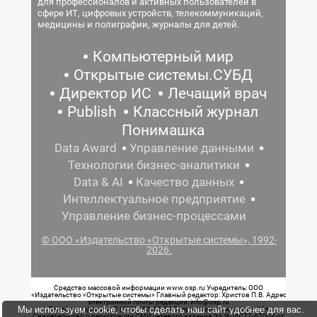
для профессионалов и активных пользователей в
сфере ИТ, цифровых устройств, телекоммуникаций,
медицины и полиграфии, журналы для детей.
Компьютерный мир
Открытые системы.СУБД
Директор ИС
Лечащий врач
Publish
Классный журнал
Понимашка
Data Award
Управление данными
Технологии бизнес-аналитики
Data & AI
Качество данных
Интеллектуальное предприятие
Управление бизнес-процессами
© ООО «Издательство «Открытые системы», 1992-
2026.
Средство массовой информации www.osp.ru Учредитель: ООО
«Издательство «Открытые системы» Главный редактор: Христов П.В. Адрес
электронной почты редакции: info@osp.ru
Мы используем cookie, чтобы сделать наш сайт удобнее для вас.
Телефон редакции: 7 (499) 703-18-54 Возрастная маркировка: 12+
Свидетельство о регистрации СМИ сетевого издания Эл.№ ФС77-62008 от