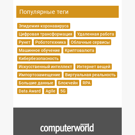
Популярные теги
Эпидемия коронавируса
Цифровая трансформация
Удаленная работа
Рунет
Робототехника
Облачные сервисы
Машинное обучение
Криптовалюта
Кибербезопасность
Искусственный интеллект
Интернет вещей
Импортозамещение
Виртуальная реальность
Большие данные
Блокчейн
RPA
Data Award
Agile
5G