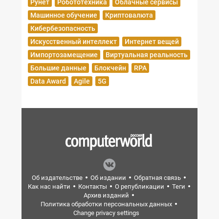
Рунет
Робототехника
Облачные сервисы
Машинное обучение
Криптовалюта
Кибербезопасность
Искусственный интеллект
Интернет вещей
Импортозамещение
Виртуальная реальность
Большие данные
Блокчейн
RPA
Data Award
Agile
5G
Об издательстве
Об издании
Обратная связь
Как нас найти
Контакты
О републикации
Теги
Архив изданий
Политика обработки персональных данных
Change privacy settings