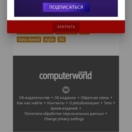
Кибербезопасность
Искусственный интеллект
Интернет вещей
Импортозамещение
Виртуальная реальность
ЗАКРЫТЬ
Большие данные
Блокчейн
RPA
Data Award
Agile
5G
Об издательстве
Об издании
Обратная связь
Как нас найти
Контакты
О републикации
Теги
Архив изданий
Политика обработки персональных данных
Change privacy settings