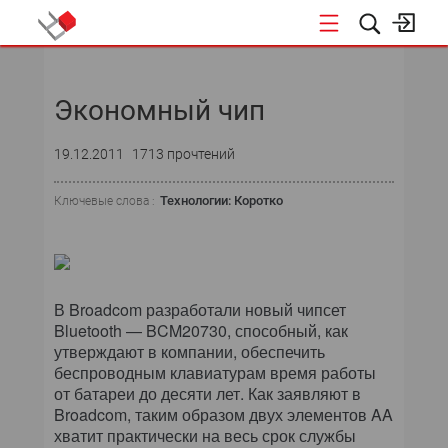
НОВОСТИ
Экономный чип
СОБЫТИЯ
19.12.2011
1713 прочтений
ЭКСПЕРТИЗА
Технологии: Коротко
Ключевые слова :
ПОДПИСКА
НОВОСТИ
В Broadcom разработали новый чипсет
ТЕКУЩИЙ НОМЕР
Bluetooth — BCM20730, способный, как
утверждают в компании, обеспечить
АРХИВ
беспроводным клавиатурам время работы
от батареи до десяти лет. Как заявляют в
Broadcom, таким образом двух элементов AA
хватит практически на весь срок службы