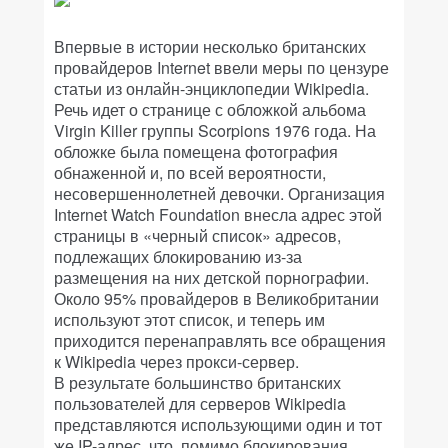
Впервые в истории несколько британских
провайдеров Internet ввели меры по цензуре
статьи из онлайн-энциклопедии Wikipedia.
Речь идет о странице с обложкой альбома
Virgin Killer группы Scorpions 1976 года. На
обложке была помещена фотография
обнаженной и, по всей вероятности,
несовершеннолетней девочки. Организация
Internet Watch Foundation внесла адрес этой
страницы в «черный список» адресов,
подлежащих блокированию из-за
размещения на них детской порнографии.
Около 95% провайдеров в Великобритании
используют этот список, и теперь им
приходится перенаправлять все обращения
к Wikipedia через прокси-сервер.
В результате большинство британских
пользователей для серверов Wikipedia
представляются использующими один и тот
же IP-адрес, что, помимо блокирования