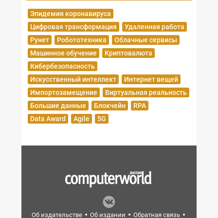
Эпидемия коронавируса
Цифровая трансформация
Удаленная работа
Рунет
Робототехника
Облачные сервисы
Машинное обучение
Криптовалюта
Кибербезопасность
Искусственный интеллект
Интернет вещей
Импортозамещение
Виртуальная реальность
Большие данные
Блокчейн
RPA
Data Award
Agile
5G
Об издательстве
Об издании
Обратная связь