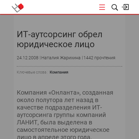
НОВОСТИ
ИТ-аутсорсинг обрел
СОБЫТИЯ
юридическое лицо
ЭКСПЕРТИЗА
24.12.2008
Наталия Жарихина
1442 прочтения
ПОДПИСКА
Компания
Ключевые слова :
НОВОСТИ
Компания «Онланта», созданная
ТЕКУЩИЙ НОМЕР
около полутора лет назад в
качестве подразделения ИТ-
АРХИВ
аутсорсинга группы компаний
ЛАНИТ, была выделена в
самостоятельное юридическое
лицо в апреле этого года.