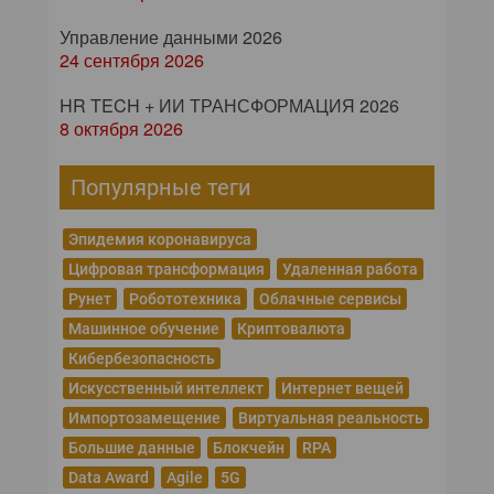
Управление данными 2026
24 сентября 2026
HR TECH + ИИ ТРАНСФОРМАЦИЯ 2026
8 октября 2026
Популярные теги
Эпидемия коронавируса
Цифровая трансформация
Удаленная работа
Рунет
Робототехника
Облачные сервисы
Машинное обучение
Криптовалюта
Кибербезопасность
Искусственный интеллект
Интернет вещей
Импортозамещение
Виртуальная реальность
Большие данные
Блокчейн
RPA
Data Award
Agile
5G