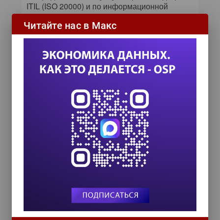
ITIL (ISO 20000) и по информационной
безопасности (ISO 27000).
Читайте нас в Макс
В планах компании — партнерство
с мировыми и европейскими лидерами ИТ-
услуг, использование преимуществ
западного опыта в области ИТ-аутсорсинга
применительно к условиям российского
рынка. На данный момент находятся
в стадии завершения переговоры
о партнерстве с европейскими
поставщиками ИТ-услуг. По словам Тарана,
необходимость эта связана с тем, что
отечественный рынок аутсорсинга отстает от
европейского.
«Если заказчик выдвинет специфические для
российского рынка требования, которые мы
не сможем удовлетворить, мы пригласим
компанию, которая эту услугу имеет
в промышленной эксплуатации», — пояснил
Таран.