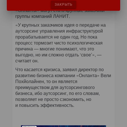
Дуброво не исключает, что клиентами
ЗАКРЫТЬ
«Онланты» могут стать крупные заказчики
группы компаний ЛАНИТ.
«У крупных заказчиков идея о передаче на
аутсорсинг управления инфраструктурой
прорабатывается не один год. Но пока
процесс тормозит чисто психологическая
причина — многие понимают, что это
выгодно, но им сложно отдать ‘свое’», —
считает он.
Что касается кризиса, заявил директор по
развитию бизнеса компании «Онланта» Вели
Похйолайнен, то он является
преимуществом для аутсорсингового
бизнеса, ибо аутсорсинг, по его словам,
позволяет не просто сэкономить, но
и повысить эффективность.