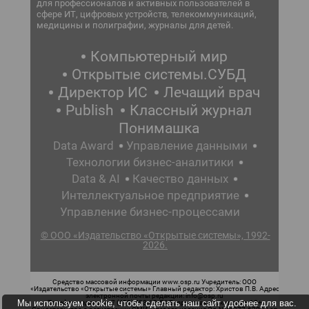
для профессионалов и активных пользователей в
сфере ИТ, цифровых устройств, телекоммуникаций,
медицины и полиграфии, журналы для детей.
Компьютерный мир
Открытые системы.СУБД
Директор ИС
Лечащий врач
Publish
Классный журнал
Понимашка
Data Award
Управление данными
Технологии бизнес-аналитики
Data & AI
Качество данных
Интеллектуальное предприятие
Управление бизнес-процессами
© ООО «Издательство «Открытые системы», 1992-
2026.
Средство массовой информации www.osp.ru Учредитель: ООО
«Издательство «Открытые системы» Главный редактор: Христов П.В. Адрес
электронной почты редакции: info@osp.ru
Мы используем cookie, чтобы сделать наш сайт удобнее для вас.
Телефон редакции: 7 (499) 703-18-54 Возрастная маркировка: 12+