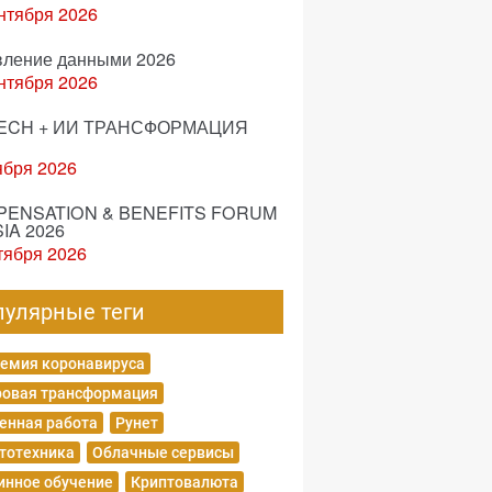
нтября 2026
вление данными 2026
нтября 2026
ECH + ИИ ТРАНСФОРМАЦИЯ
ября 2026
ENSATION & BENEFITS FORUM
IA 2026
тября 2026
пулярные теги
емия коронавируса
овая трансформация
енная работа
Рунет
тотехника
Облачные сервисы
нное обучение
Криптовалюта