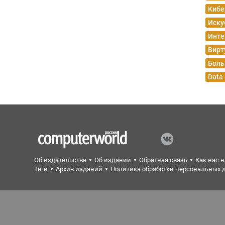
Кибе
Иску
Инте
Вирт
Боль
Data
Об издательстве
Об издании
Обратная связь
Как нас 
Теги
Архив изданий
Политика обработки персональных 