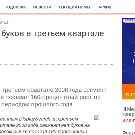
ПОДПИСКА
НОВОСТИ
ТЕКУЩИЙ НОМЕР
АРХИВ
РЕКЛА
№ 44
буков в третьем квартале
в третьем квартале 2008 года сегмент
ИТ
е показал 160-процентный рост по
периодом прошлого года.
III М
конгр
 данным DisplaySearch, в третьем
8 сен
артале 2008 года сегмент нетбуков на
ровом рынке показал 160-процентный
Фору