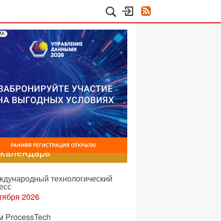
МА
-календарь
еждународный технологический
есс
тября 2026
м ProcessTech