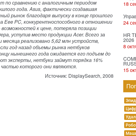
ст по сравнению с аналогичным периодом
18 се
ошлого года. Asus, фактически создавшая
нный рынок благодаря выпуску в конце прошлого
Упра
да Eee PC, конкурентноспособного в отношении
24 се
о возможностей к цене, потеряла позиции
ера, уступив место продукции Acer. Всего за
HR T
2026
и месяца реализовано 5,62 млн устройств,
8 окт
если год назад объемы рынка нетбуков
концу нынешнего года ожидается его подъем до
COMP
ряют эксперты, нетбуки займут порядка 16%
RUSS
, частью которого они являются.
15 ок
Источник: DisplaySearch, 2008
По
Эпид
Цифр
Удал
Робо
Маши