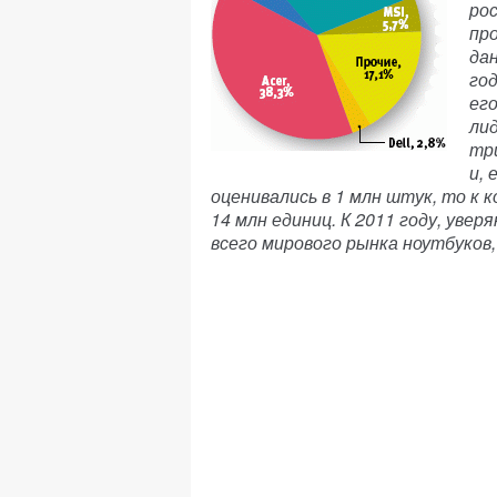
ро
пр
да
го
ег
лид
тр
и, 
оценивались в 1 млн штук, то к 
14 млн единиц. К 2011 году, уве
всего мирового рынка ноутбуков