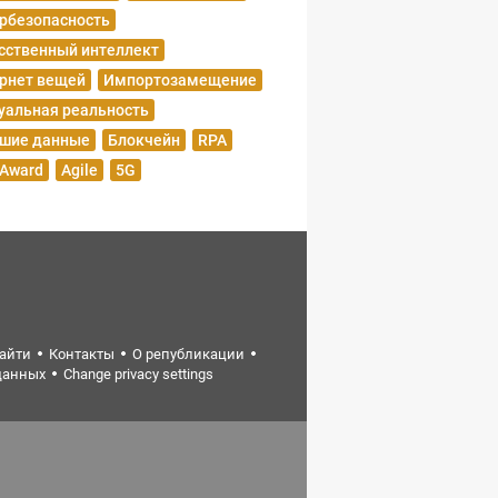
рбезопасность
сственный интеллект
рнет вещей
Импортозамещение
уальная реальность
шие данные
Блокчейн
RPA
 Award
Agile
5G
найти
Контакты
О републикации
данных
Change privacy settings