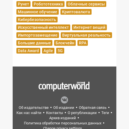
Рунет
Робототехника
Облачные сервисы
Машинное обучение
Криптовалюта
Кибербезопасность
Искусственный интеллект
Интернет вещей
Импортозамещение
Виртуальная реальность
Большие данные
Блокчейн
RPA
Data Award
Agile
5G
Об издательстве
Об издании
Обратная связь
Как нас найти
Контакты
О републикации
Теги
Архив изданий
Политика обработки персональных данных
Change privacy settings