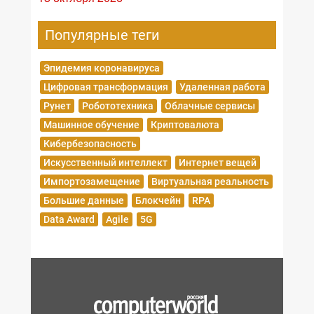
Популярные теги
Эпидемия коронавируса
Цифровая трансформация
Удаленная работа
Рунет
Робототехника
Облачные сервисы
Машинное обучение
Криптовалюта
Кибербезопасность
Искусственный интеллект
Интернет вещей
Импортозамещение
Виртуальная реальность
Большие данные
Блокчейн
RPA
Data Award
Agile
5G