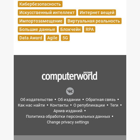
Кибербезопасность
Искусственный интеллект
Интернет вещей
Импортозамещение
Виртуальная реальность
Большие данные
Блокчейн
RPA
Data Award
Agile
5G
Об издательстве
Об издании
Обратная связь
Как нас найти
Контакты
О републикации
Теги
Архив изданий
Политика обработки персональных данных
Change privacy settings