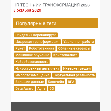
HR TECH + ИИ ТРАНСФОРМАЦИЯ 2026
8 октября 2026
Популярные теги
Эпидемия коронавируса
Цифровая трансформация
Удаленная работа
Рунет
Робототехника
Облачные сервисы
Машинное обучение
Криптовалюта
Кибербезопасность
Искусственный интеллект
Интернет вещей
Импортозамещение
Виртуальная реальность
Большие данные
Блокчейн
RPA
Data Award
Agile
5G