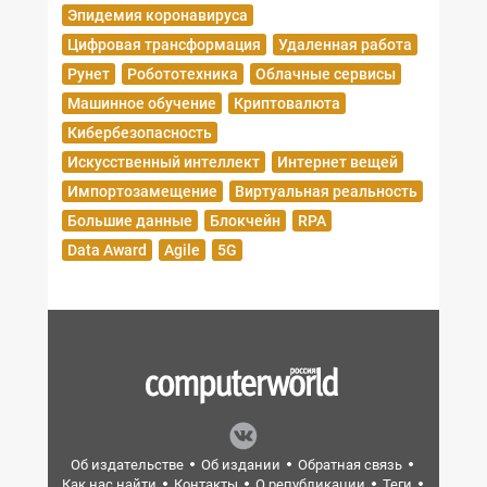
Эпидемия коронавируса
Цифровая трансформация
Удаленная работа
Рунет
Робототехника
Облачные сервисы
Машинное обучение
Криптовалюта
Кибербезопасность
Искусственный интеллект
Интернет вещей
Импортозамещение
Виртуальная реальность
Большие данные
Блокчейн
RPA
Data Award
Agile
5G
Об издательстве
Об издании
Обратная связь
Как нас найти
Контакты
О републикации
Теги