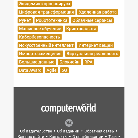
Эпидемия коронавируса
Цифровая трансформация
Удаленная работа
Рунет
Робототехника
Облачные сервисы
Машинное обучение
Криптовалюта
Кибербезопасность
Искусственный интеллект
Интернет вещей
Импортозамещение
Виртуальная реальность
Большие данные
Блокчейн
RPA
Data Award
Agile
5G
Об издательстве
Об издании
Обратная связь
Как нас найти
Контакты
О републикации
Теги