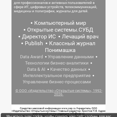
для профессионалов и активных пользователей в
сфере ИТ, цифровых устройств, телекоммуникаций,
медицины и полиграфии, журналы для детей.
Компьютерный мир
Открытые системы.СУБД
Директор ИС
Лечащий врач
Publish
Классный журнал
Понимашка
Data Award
Управление данными
Технологии бизнес-аналитики
Data & AI
Качество данных
Интеллектуальное предприятие
Управление бизнес-процессами
© ООО «Издательство «Открытые системы», 1992-
2026.
Средство массовой информации www.osp.ru Учредитель: ООО
«Издательство «Открытые системы» Главный редактор: Христов П.В. Адрес
электронной почты редакции: info@osp.ru
Мы используем cookie, чтобы сделать наш сайт удобнее для вас.
Телефон редакции: 7 (499) 703-18-54 Возрастная маркировка: 12+