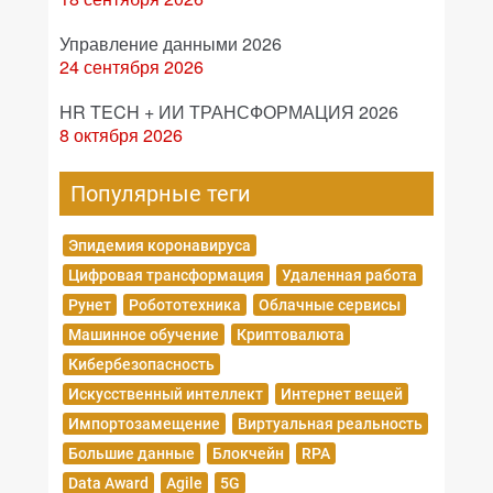
Управление данными 2026
24 сентября 2026
HR TECH + ИИ ТРАНСФОРМАЦИЯ 2026
8 октября 2026
Популярные теги
Эпидемия коронавируса
Цифровая трансформация
Удаленная работа
Рунет
Робототехника
Облачные сервисы
Машинное обучение
Криптовалюта
Кибербезопасность
Искусственный интеллект
Интернет вещей
Импортозамещение
Виртуальная реальность
Большие данные
Блокчейн
RPA
Data Award
Agile
5G