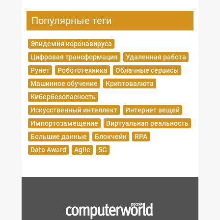
Популярные теги
Эпидемия коронавируса
Цифровая трансформация
Удаленная работа
Рунет
Робототехника
Облачные сервисы
Машинное обучение
Криптовалюта
Кибербезопасность
Искусственный интеллект
Интернет вещей
Импортозамещение
Виртуальная реальность
Большие данные
Блокчейн
RPA
Data Award
Agile
5G