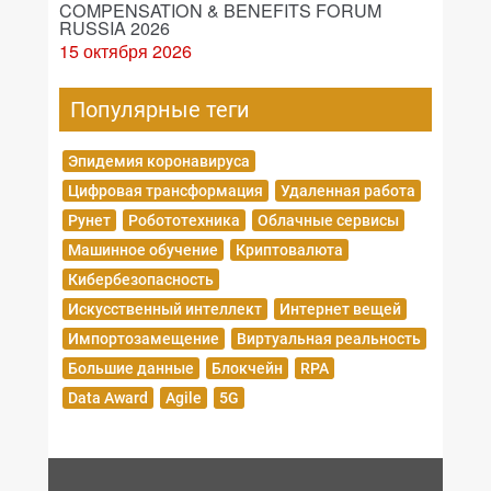
COMPENSATION & BENEFITS FORUM
RUSSIA 2026
15 октября 2026
Популярные теги
Эпидемия коронавируса
Цифровая трансформация
Удаленная работа
Рунет
Робототехника
Облачные сервисы
Машинное обучение
Криптовалюта
Кибербезопасность
Искусственный интеллект
Интернет вещей
Импортозамещение
Виртуальная реальность
Большие данные
Блокчейн
RPA
Data Award
Agile
5G