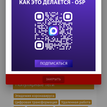
III Международный технологический конгресс
8 сентября 2026
TEAM LEAD TODAY 2026
10 сентября 2026
Форум ProcessTech
18 сентября 2026
Управление данными 2026
24 сентября 2026
HR TECH + ИИ ТРАНСФОРМАЦИЯ 2026
8 октября 2026
ЗАКРЫТЬ
Популярные теги
Эпидемия коронавируса
Цифровая трансформация
Удаленная работа