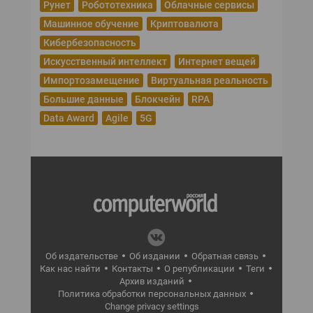
Рунет
Робототехника
Облачные сервисы
Машинное обучение
Криптовалюта
Кибербезопасность
Искусственный интеллект
Интернет вещей
Импортозамещение
Виртуальная реальность
Большие данные
Блокчейн
RPA
Data Award
Agile
5G
Об издательстве
Об издании
Обратная связь
Как нас найти
Контакты
О републикации
Теги
Архив изданий
Политика обработки персональных данных
Change privacy settings