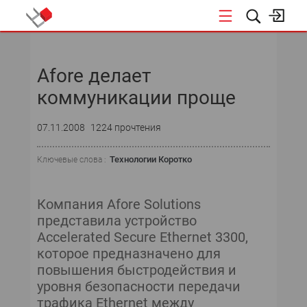
НОВОСТИ
Afore делает
СОБЫТИЯ
коммуникации проще
ЭКСПЕРТИЗА
07.11.2008
1224 прочтения
ПОДПИСКА
Технологии Коротко
Ключевые слова :
НОВОСТИ
Компания Afore Solutions
ТЕКУЩИЙ НОМЕР
представила устройство
Accelerated Secure Ethernet 3300,
АРХИВ
которое предназначено для
повышения быстродействия и
уровня безопасности передачи
трафика Ethernet между