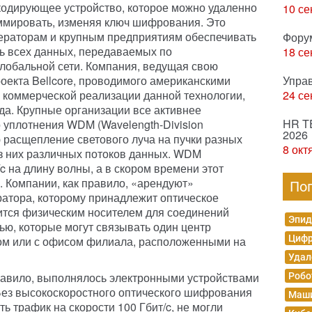
кодирующее устройство, которое можно удаленно
10 се
мировать, изменяя ключ шифрования. Это
ераторам и крупным предприятиям обеспечивать
Фору
ь всех данных, передаваемых по
18 се
лобальной сети. Компания, ведущая свою
роекта Bellcore, проводимого американскими
Упра
 коммерческой реализации данной технологии,
24 се
ода. Крупные организации все активнее
HR T
 уплотнения WDM (Wavelength-Division
2026
ю расщепление светового луча на пучки разных
8 окт
из них различных потоков данных. WDM
/c на длину волны, а в скором времени этот
c. Компании, как правило, «арендуют»
По
атора, которому принадлежит оптическое
ится физическим носителем для соединений
Эпид
ью, которые могут связывать один центр
Цифр
ром или с офисом филиала, расположенными на
Удал
равило, выполнялось электронными устройствами
Робо
 Без высокоскоростного оптического шифрования
Маши
 трафик на скорости 100 Гбит/c, не могли