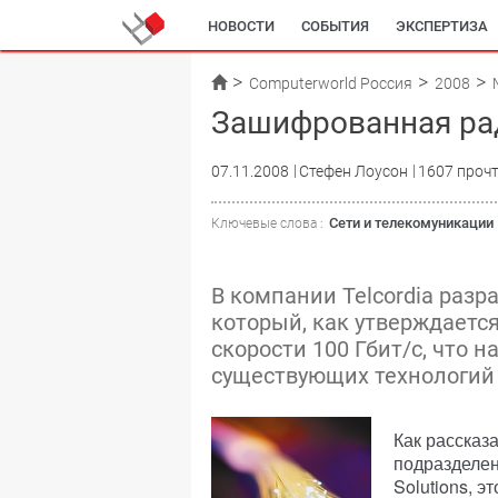
НОВОСТИ
СОБЫТИЯ
ЭКСПЕРТИЗА
Computerworld Россия
2008
Зашифрованная ра
07.11.2008
Стефен Лоусон
1607 проч
Сети и телекомуникации
Ключевые слова :
В компании Telcordia разр
который, как утверждаетс
скорости 100 Гбит/с, что 
существующих технологий
Как рассказ
подразделен
Solutions, 