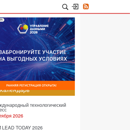
МА
-календарь
еждународный технологический
есс
тября 2026
 LEAD TODAY 2026