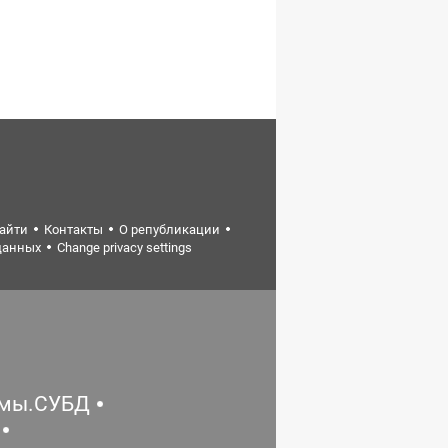
найти
Контакты
О републикации
данных
Change privacy settings
емы.СУБД