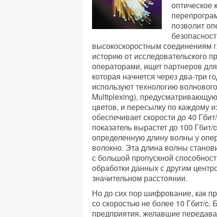
оптическое 
перепрограм
позволит оп
безопасност
высокоскоростным соединениям г
историю от исследовательского п
операторами, ищет партнеров для
которая начнется через два-три г
используют технологию волнового
Multiplexing), предусматривающу
цветов, и пересылку по каждому 
обеспечивает скорости до 40 Гбит
показатель вырастет до 100 Гбит/
определенную длину волны у опер
волокно. Эта длина волны станов
с большой пропускной способност
обработки данных с другим цент
значительном расстоянии.
Но до сих пор шифрование, как п
со скоростью не более 10 Гбит/c.
предприятия, желавшие передавать