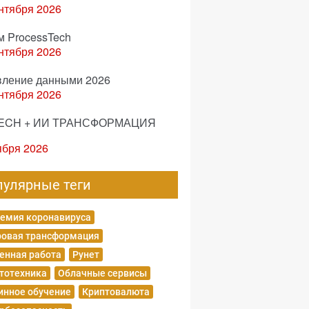
нтября 2026
м ProcessTech
нтября 2026
вление данными 2026
нтября 2026
ECH + ИИ ТРАНСФОРМАЦИЯ
ября 2026
пулярные теги
емия коронавируса
овая трансформация
енная работа
Рунет
тотехника
Облачные сервисы
нное обучение
Криптовалюта