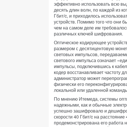
эффективно использовать всю вы
десять длин волн, по каждой из к
Гбит/c, и приходилось использов
устройств. Помимо того что они 
чем на самом деле им требовалос
различных ключей шифрования.
Оптическое кодирующее устройств
размером с десятицентовую монет
световых импульсов, передаваемых
светового импульса означает «еди
импульсы, подключившись к кабел
кодер восстанавливает частоту д
администратор может перепрогра
физически его переконфигурирова
локальной или удаленной команды
По мнению Итемеда, системы опт
надежными, как и обычные элект
успешно зашифровало и дешифро
скорости 40 Гбит/c на расстояние
продемонстрирована его работа на