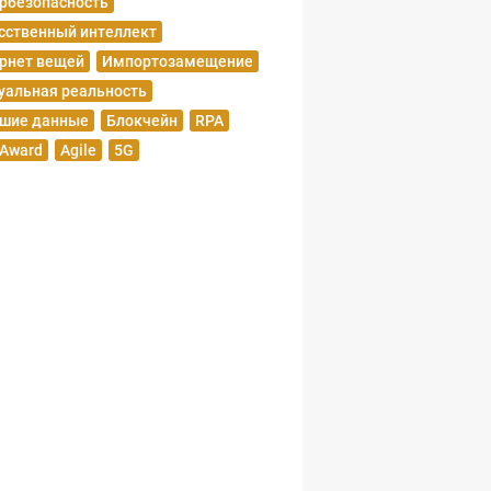
рбезопасность
сственный интеллект
рнет вещей
Импортозамещение
уальная реальность
шие данные
Блокчейн
RPA
 Award
Agile
5G