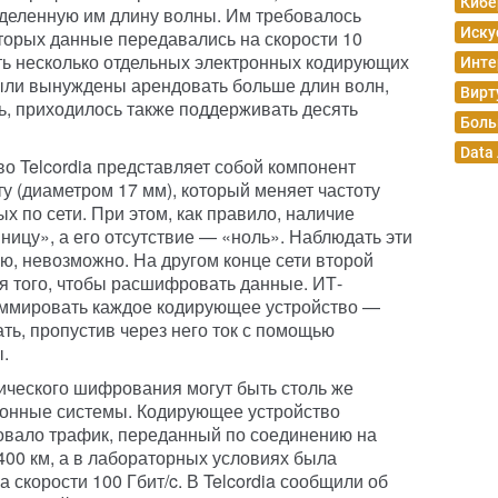
Кибе
деленную им длину волны. Им требовалось
Иску
оторых данные передавались на скорости 10
ать несколько отдельных электронных кодирующих
Инте
были вынуждены арендовать больше длин волн,
Вирт
ь, приходилось также поддерживать десять
Боль
Data
о Telcordia представляет собой компонент
у (диаметром 17 мм), который меняет частоту
 по сети. При этом, как правило, наличие
ницу», а его отсутствие — «ноль». Наблюдать эти
ю, невозможно. На другом конце сети второй
ля того, чтобы расшифровать данные. ИТ-
ммировать каждое кодирующее устройство —
ть, пропустив через него ток с помощью
.
ического шифрования могут быть столь же
ронные системы. Кодирующее устройство
вало трафик, переданный по соединению на
 400 км, а в лабораторных условиях была
 скорости 100 Гбит/c. В Telcordia сообщили об