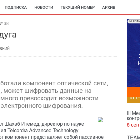
ПОДПИСКА
НОВОСТИ
ТЕКУЩИЙ НОМЕР
АРХИВ
РЕКЛА
№ 38
дуга
тений
аботали компонент оптической сети,
я, может шифровать данные на
ИТ
намного превосходит возможности
 электронного шифрования.
III М
конгр
ал Шахаб Итемед, директор по науке
8 сен
ия Telcordia Advanced Technology
этот компонент представляет собой пассивное
TEAM