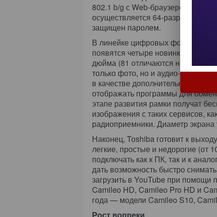
802.1 b/g с Web-браузером, подд
осуществляется 64-разрядным и 
защищен паролем.
В линейке цифровых фоторамок G
появятся четыре новинки: Q80/81 
дюйма (81 отличаются наличием ба
только фото, но и аудио- и видео
в качестве дополнительного монит
отображать программы для обме
этапе развития рамки получат бесп
изображения с таких сервисов, как 
радиоприемники. Диаметр экрана 
Наконец, Toshiba готовит к выход
легкие, простые и недорогие (от 
подключать как к ПК, так и к ана
дать возможность быстро снимать
загрузить в YouTube при помощи 
Camileo HD, Camileo Pro HD и Ca
года — модели Camileo S10, Camil
Рост вопреки