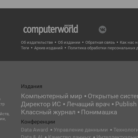
Об издательстве
Об издании
Обратная связь
Как нас 
Теги
Архив изданий
Политика обработки персональных 
Издания
Компьютерный мир
Открытые сист
е
Директор ИС
Лечащий врач
Publish
ктр
Классный журнал
Понимашка
йств,
ии,
Конференции
Data Award
Управление данными
Технолог
Data & AI
Качество данных
Интеллектуальн