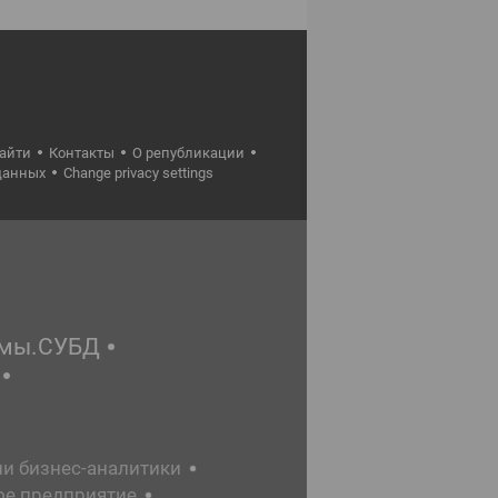
найти
Контакты
О републикации
данных
Change privacy settings
емы.СУБД
ии бизнес-аналитики
ое предприятие