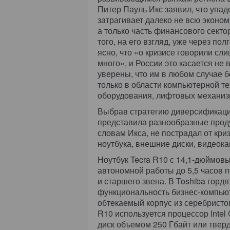
Питер Пауль Икс заявил, что упад
затрагивает далеко не всю эконом
а только часть финансового секто
того, на его взгляд, уже через пол
ясно, что «о кризисе говорили сл
много», и России это касается не
уверены, что им в любом случае б
только в области компьютерной те
оборудования, лифтовых механиз
Выбрав стратегию диверсификаци
представила разнообразные проду
словам Икса, не пострадал от кри
ноутбука, внешние диски, видео
Ноутбук Tecra R10 с 14,1-дюймов
автономной работы до 5,5 часов 
и старшего звена. В Toshiba гордя
функциональность бизнес-компью
обтекаемый корпус из серебристог
R10 используется процессор Intel
диск объемом 250 Гбайт или твер