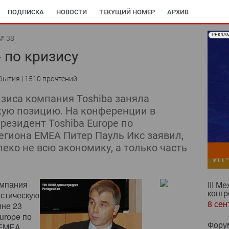
ПОДПИСКА
НОВОСТИ
ТЕКУЩИЙ НОМЕР
АРХИВ
РЕКЛА
№ 38
 по кризису
бытия
1510 прочтений
зиса компания Toshiba заняла
кую позицию. На конференции в
резидент Toshiba Europe по
гиона EMEA Питер Пауль Икс заявил,
леко не всю экономику, а только часть
ИТ
омпания
III М
конгр
истическую
8 сен
ине 23
urope по
Фору
 EMEA