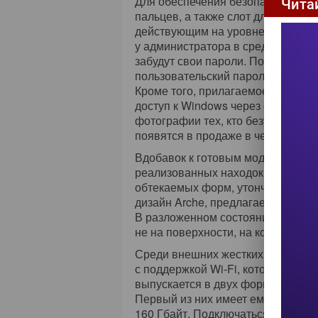
Для обеспечения безопасности в 
Чита
пальцев, а также слот для специ
действующим на уровне BIOS. Так
у администратора в средних и ма
забудут свои пароли. Политики бе
пользовательский пароль исчезнет
Кроме того, прилагаемое ПО Toshi
доступ к Windows через опознава
фотографии тех, кто безуспешно п
появятся в продаже в четвертом к
Вдобавок к готовым моделям, де
реализованных находок дизайнеро
обтекаемых форм, утончения корп
дизайн Arche, предлагаемый для 
В разложенном состоянии они име
не на поверхности, на которой сто
Среди внешних жестких дисков гл
с поддержкой Wi-Fi, который появ
выпускается в двух форм-факторах
Первый из них имеет емкости от 1
160 Гбайт. Подключаться к Store 