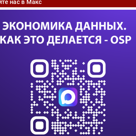
ноутбуках имеется считыватель отпечатков
йте нас в Макс
альных SD-карт с зашифрованным паролем,
ие карты в Toshiba предлагают хранить
лых компаниях на случай, если пользователи
зопасности можно настроить так, что
, если будет несколько раз введен неправильно.
ba Face Recognition позволяет организовать
ние пользователя Web-камерой и сохранять
ытался войти в систему. Все три ноутбука
вартале.
монстрировались слайды с изображением еще не
в Toshiba. В целом движение идет в сторону
усов и игры со светом. Особенно необычен
ноутбуков с улучшенной эргономикой.
ют изогнутую клавиатуру, которая располагается
ит компьютер, а под углом к ней.
авным анонсом стал выход Store Air
ится в продаже в начале следующего года. Диск
: 1,8 дюйма с батареей и 2,5 дюйма без нее.
60 Гбайт до 500 Гбайт, второй — 120 Гбайт или
Air можно с любого устройства с интерфейсом