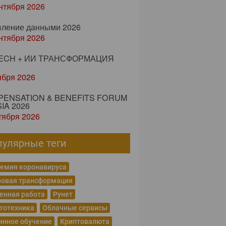
нтября 2026
вление данными 2026
нтября 2026
ECH + ИИ ТРАНСФОРМАЦИЯ
ября 2026
ENSATION & BENEFITS FORUM
IA 2026
тября 2026
пулярные теги
емия коронавируса
овая трансформация
енная работа
Рунет
тотехника
Облачные сервисы
нное обучение
Криптовалюта