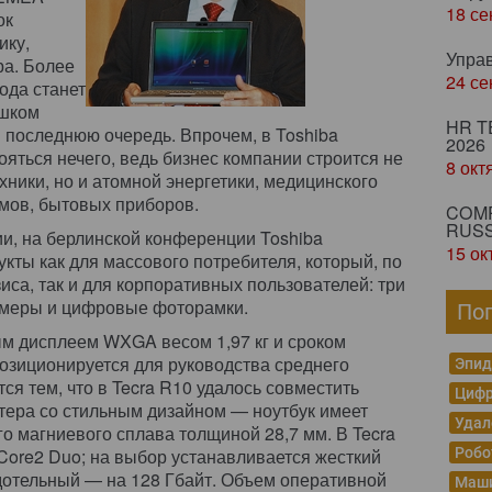
18 се
ок
ику,
Упра
ра. Более
24 се
года станет
ишком
HR T
 в последнюю очередь. Впрочем, в Toshiba
2026
ояться нечего, ведь бизнес компании строится не
8 окт
хники, но и атомной энергетики, медицинского
мов, бытовых приборов.
COMP
RUSS
и, на берлинской конференции Toshiba
15 ок
кты как для массового потребителя, который, по
зиса, так и для корпоративных пользователей: три
камеры и цифровые фоторамки.
По
ым дисплеем WXGA весом 1,97 кг и сроком
позиционируется для руководства среднего
Эпид
тся тем, что в Tecra R10 удалось совместить
Цифр
тера со стильным дизайном — ноутбук имеет
Удал
о магниевого сплава толщиной 28,7 мм. В Tecra
 Core2 Duo; на выбор устанавливается жесткий
Робо
дотельный — на 128 Гбайт. Объем оперативной
Маши