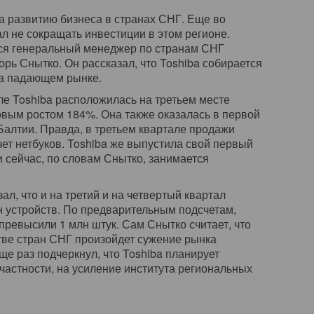
 развитию бизнеса в странах СНГ. Еще во
л не сокращать инвестиции в этом регионе.
ся генеральный менеджер по странам СНГ
рь Снытко. Он рассказал, что Toshiba собирается
на падающем рынке.
ле Toshiba расположилась на третьем месте
довым ростом 184%. Она также оказалась в первой
Балтии. Правда, в третьем квартале продажи
чет нетбуков. Toshiba же выпустила свой первый
 и сейчас, по словам Снытко, занимается
ал, что и на третий и на четвертый квартал
н устройств. По предварительным подсчетам,
превысили 1 млн штук. Сам Снытко считает, что
тве стран СНГ произойдет сужение рынка
еще раз подчеркнул, что Toshiba планирует
частности, на усиление института региональных