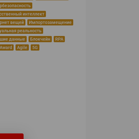
рбезопасность
сственный интеллект
рнет вещей
Импортозамещение
уальная реальность
шие данные
Блокчейн
RPA
 Award
Agile
5G