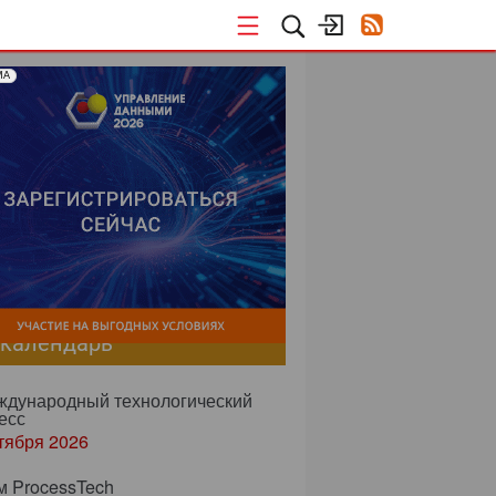
МА
-календарь
еждународный технологический
есс
тября 2026
м ProcessTech