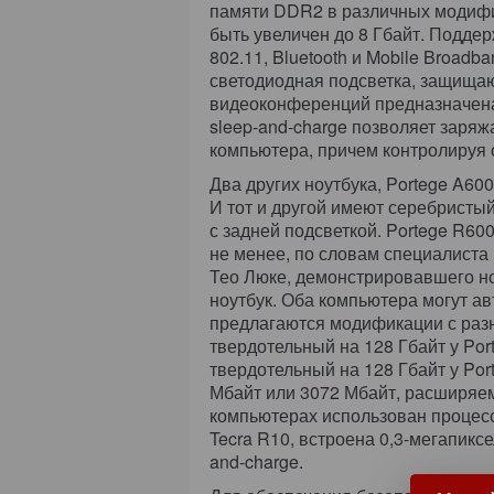
памяти DDR2 в различных модифи
быть увеличен до 8 Гбайт. Поддер
802.11, Bluetooth и Mobile Broad
светодиодная подсветка, защищаю
видеоконференций предназначена
sleep-and-charge позволяет заряж
компьютера, причем контролируя с
Два других ноутбука, Portege A60
И тот и другой имеют серебрист
с задней подсветкой. Portege R60
не менее, по словам специалиста
Тео Люке, демонстрировавшего но
ноутбук. Оба компьютера могут ав
предлагаются модификации с разн
твердотельный на 128 Гбайт у Por
твердотельный на 128 Гбайт у Po
Мбайт или 3072 Мбайт, расширяем
компьютерах использован процессо
Tecra R10, встроена 0,3-мегапикс
and-charge.