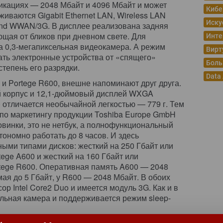
кациях — 2048 Мбайт и 4096 Мбайт и может
Кибе
живаются Gigabit Ethernet LAN, Wireless LAN
Иску
band WWAN/3G. В дисплее реализована задняя
щая от бликов при дневном свете. Для
Инте
 0,3-мегапиксельная видеокамера. А режим
Вирт
ать электронные устройства от «спящего»
Боль
тепень его разрядки.
Data
0 и Portege R600, внешне напоминают друг друга.
ый корпус и 12,1-дюймовый дисплей WXGA
0 отличается необычайной легкостью — 779 г. Тем
 по маркетингу продукции Toshiba Europe GmbH
винки, это не нетбук, а полнофункциональный
тономно работать до 8 часов. И здесь
ыми типами дисков: жесткий на 250 Гбайт или
tege A600 и жесткий на 160 Гбайт или
rtege R600. Оперативная память A600 — 2048
ая до 5 Гбайт, у R600 — 2048 Мбайт. В обоих
р Intel Core2 Duo и имеется модуль 3G. Как и в
ельная камера и поддерживается режим sleep-