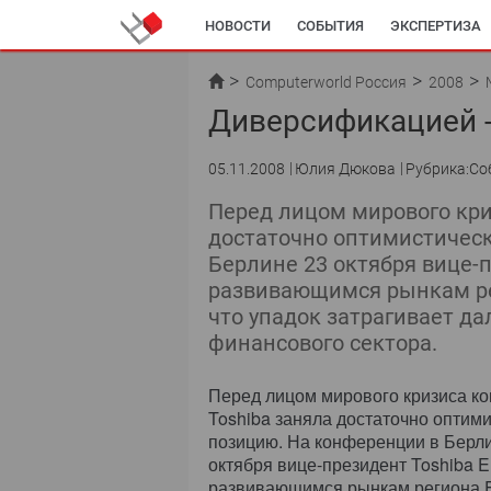
НОВОСТИ
СОБЫТИЯ
ЭКСПЕРТИЗА
Computerworld Россия
2008
Диверсификацией -
05.11.2008
Юлия Дюкова
Рубрика:Со
Перед лицом мирового кри
достаточно оптимистичес
Берлине 23 октября вице-п
развивающимся рынкам ре
что упадок затрагивает да
финансового сектора.
Перед лицом мирового кризиса к
Toshiba заняла достаточно оптим
позицию. На конференции в Берл
октября вице-президент Toshiba E
развивающимся рынкам региона