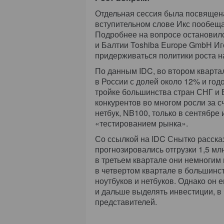
Отдельная сессия была посвящена
вступительном слове Икс пообеща
Подробнее на вопросе остановил
и Балтии Toshiba Europe GmbH Иго
придерживаться политики роста 
По данным IDC, во втором кварта
в России с долей около 12% и го
тройке большинства стран СНГ и 
конкурентов во многом росли за с
нетбук, NB100, только в сентябре
«тестированием рынка».
Со ссылкой на IDC Снытко рассказ
прогнозировались отгрузки 1,5 мл
в третьем квартале они немногим 
в четвертом квартале в большинс
ноутбуков и нетбуков. Однако он 
и дальше выделять инвестиции, в 
представителей.