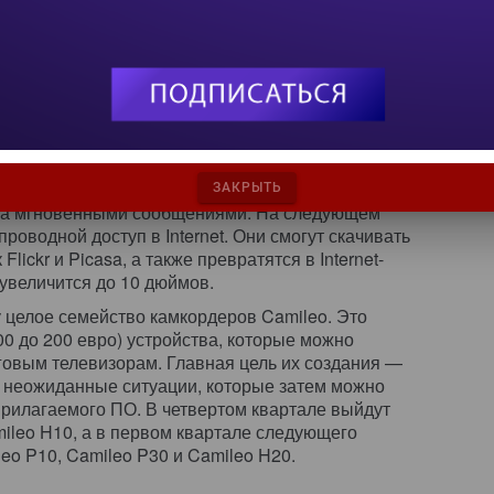
ерживающим Javascript. Шифрование
128-разрядным ключами. Доступ к данным
ourne в первом квартале следующего года
с дисплеем 8 дюймов и L80/81 с дисплеем 8,4
тареи). Рамки серии L могут транслировать не
файлы. Их можно подключать к ПК и использовать
ора, на котором в Toshiba советуют, к примеру,
ЗАКРЫТЬ
на мгновенными сообщениями. На следующем
роводной доступ в Internet. Они смогут скачивать
Flickr и Picasa, а также превратятся в Internet-
увеличится до 10 дюймов.
у целое семейство камкордеров Camileo. Это
100 до 200 евро) устройства, которые можно
логовым телевизорам. Главная цель их создания —
 неожиданные ситуации, которые затем можно
прилагаемого ПО. В четвертом квартале выйдут
mileo H10, а в первом квартале следующего
eo P10, Camileo P30 и Camileo H20.