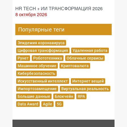
HR TECH + ИИ ТРАНСФОРМАЦИЯ 2026
8 октября 2026
Популярные теги
Эпидемия коронавируса
Цифровая трансформация
Удаленная работа
Рунет
Робототехника
Облачные сервисы
Машинное обучение
Криптовалюта
Кибербезопасность
Искусственный интеллект
Интернет вещей
Импортозамещение
Виртуальная реальность
Большие данные
Блокчейн
RPA
Data Award
Agile
5G