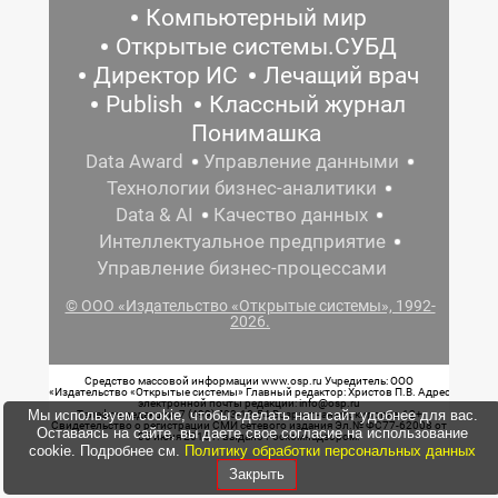
Компьютерный мир
Открытые системы.СУБД
Директор ИС
Лечащий врач
Publish
Классный журнал
Понимашка
Data Award
Управление данными
Технологии бизнес-аналитики
Data & AI
Качество данных
Интеллектуальное предприятие
Управление бизнес-процессами
© ООО «Издательство «Открытые системы», 1992-
2026.
Средство массовой информации www.osp.ru Учредитель: ООО
«Издательство «Открытые системы» Главный редактор: Христов П.В. Адрес
электронной почты редакции: info@osp.ru
Мы используем cookie, чтобы сделать наш сайт удобнее для вас.
Телефон редакции: 7 (499) 703-18-54 Возрастная маркировка: 12+
Свидетельство о регистрации СМИ сетевого издания Эл.№ ФС77-62008 от
Оставаясь на сайте, вы даете свое согласие на использование
05 июня 2015 г. выдано Роскомнадзором.
cookie. Подробнее см.
Политику обработки персональных данных
Закрыть