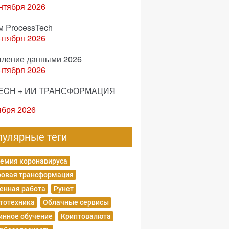
нтября 2026
м ProcessTech
нтября 2026
вление данными 2026
нтября 2026
ECH + ИИ ТРАНСФОРМАЦИЯ
ября 2026
пулярные теги
емия коронавируса
овая трансформация
енная работа
Рунет
тотехника
Облачные сервисы
нное обучение
Криптовалюта