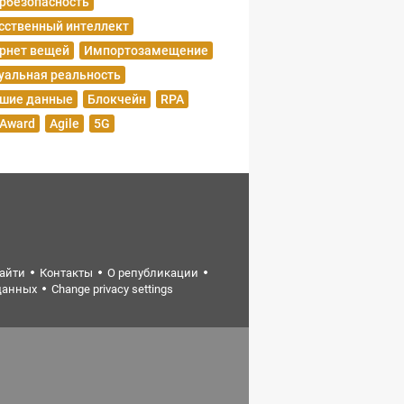
рбезопасность
сственный интеллект
рнет вещей
Импортозамещение
уальная реальность
шие данные
Блокчейн
RPA
 Award
Agile
5G
найти
Контакты
О републикации
данных
Change privacy settings