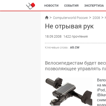
НОВОСТИ
СОБЫТИЯ
ЭКСПЕРТИЗА
Computerworld Россия
2008
Не отрывая рук
18.09.2008
1422 прочтения
Alt.CW
Ключевые слова :
Велосипедистам будет весь
позволяющее управлять пл
Вело
на м
iPod
iBik
сним
водо