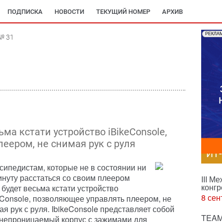
ПОДПИСКА
НОВОСТИ
ТЕКУЩИЙ НОМЕР
АРХИВ
РЕКЛА
№ 31
ма кстати устройство iBikeConsole,
еером, не снимая рук с руля
ИТ
сипедистам, которые не в состоянии ни
инуту расстаться со своим плеером
III М
конгр
, будет весьма кстати устройство
8 сен
eConsole, позволяющее управлять плеером, не
ая рук с руля. IbikeConsole представляет собой
TEAM
непроницаемый корпус с зажимами для