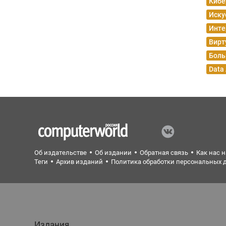
Кибе
Иску
Инте
Вирт
Боль
Data
Об издательстве
Об издании
Обратная связь
Как нас 
Теги
Архив изданий
Политика обработки персональных 
Издания