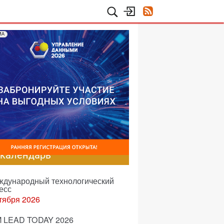
МА
-календарь
еждународный технологический
есс
тября 2026
 LEAD TODAY 2026