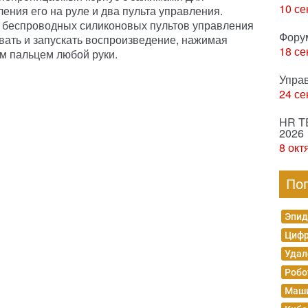
10 се
ления его на руле и два пульта управления.
беспроводных силиконовых пультов управления
Фору
вать и запускать воспроизведение, нажимая
18 се
им пальцем любой руки.
Упра
24 се
HR T
2026
8 окт
По
Эпид
Цифр
Удал
Робо
Маши