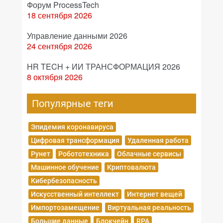
Форум ProcessTech
18 сентября 2026
Управление данными 2026
24 сентября 2026
HR TECH + ИИ ТРАНСФОРМАЦИЯ 2026
8 октября 2026
Популярные теги
Эпидемия коронавируса
Цифровая трансформация
Удаленная работа
Рунет
Робототехника
Облачные сервисы
Машинное обучение
Криптовалюта
Кибербезопасность
Искусственный интеллект
Интернет вещей
Импортозамещение
Виртуальная реальность
Большие данные
Блокчейн
RPA