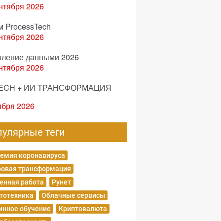
нтября 2026
м ProcessTech
нтября 2026
вление данными 2026
нтября 2026
ECH + ИИ ТРАНСФОРМАЦИЯ
ября 2026
пулярные теги
емия коронавируса
овая трансформация
енная работа
Рунет
тотехника
Облачные сервисы
нное обучение
Криптовалюта