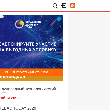
МА
-календарь
еждународный технологический
есс
тября 2026
 LEAD TODAY 2026