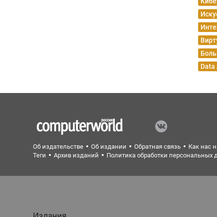
Кибе
Иску
Инте
Вирт
Боль
Data
Об издательстве
Об издании
Обратная связь
Как нас 
Теги
Архив изданий
Политика обработки персональных 
Издания