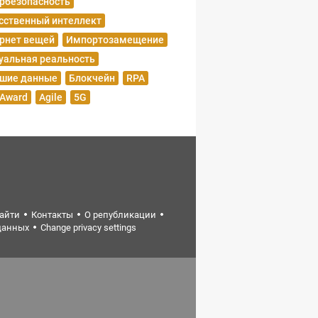
рбезопасность
сственный интеллект
рнет вещей
Импортозамещение
уальная реальность
шие данные
Блокчейн
RPA
 Award
Agile
5G
найти
Контакты
О републикации
данных
Change privacy settings