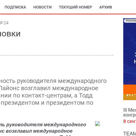
ПОДПИСКА
НОВОСТИ
ТЕКУЩИЙ НОМЕР
АРХИВ
РЕКЛА
№ 24
новки
ность руководителя международного
 Лайонс возглавил международное
ИТ
нии по контакт-центрам, а Тодд
-президентом и президентом по
III М
конгр
8 сен
ть руководителя международного
онс возглавил международное
TEAM