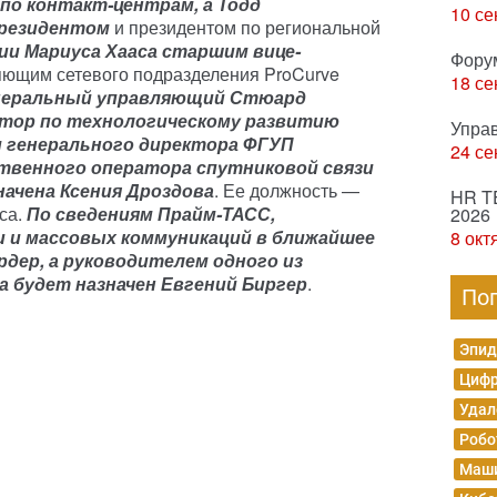
по контакт-центрам, а Тодд
10 се
резидентом
и президентом по региональной
нии Мариуса Хааса старшим вице-
Фору
ющим сетевого подразделения ProCurve
18 се
неральный управляющий Стюард
тор по технологическому развитию
Упра
 генерального директора ФГУП
24 се
ственного оператора спутниковой связи
ачена Ксения Дроздова
. Ее должность —
HR T
са.
По сведениям Прайм-ТАСС,
2026
 и массовых коммуникаций в ближайшее
8 окт
рдер, а руководителем одного из
будет назначен Евгений Биргер
.
По
Эпид
Цифр
Удал
Робо
Маши