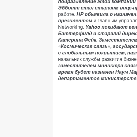
подразделение этой компании 
Эбботт стал старшим вице-п
работе.
HP объявила о назначе
президентом
и главным управля
Networking.
Yahoo покидают ге
Баттерфилд и старший дирек
Катерина Фейк. Заместителем
«Космическая связь», государ
с глобальным покрытием, назн
начальник службы развития бизне
заместителем министра связи
время будет назначен Наум Ма
департаментов министерства 