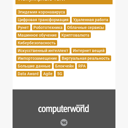
Эпидемия коронавируса
Цифровая трансформация
Удаленная работа
Рунет
Робототехника
Облачные сервисы
Машинное обучение
Криптовалюта
Кибербезопасность
Искусственный интеллект
Интернет вещей
Импортозамещение
Виртуальная реальность
Большие данные
Блокчейн
RPA
Data Award
Agile
5G