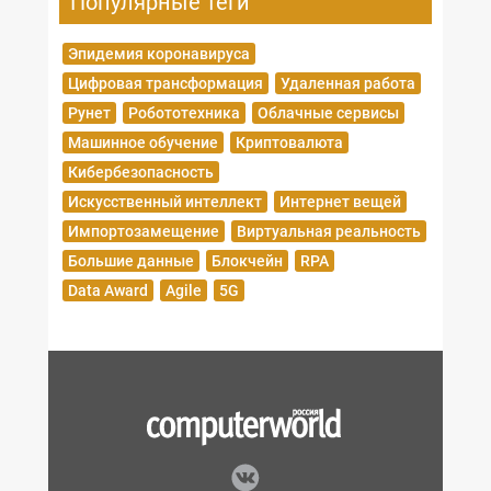
Популярные теги
Эпидемия коронавируса
Цифровая трансформация
Удаленная работа
Рунет
Робототехника
Облачные сервисы
Машинное обучение
Криптовалюта
Кибербезопасность
Искусственный интеллект
Интернет вещей
Импортозамещение
Виртуальная реальность
Большие данные
Блокчейн
RPA
Data Award
Agile
5G