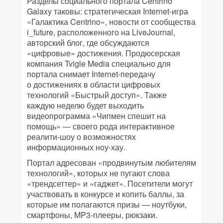
Разделы социального портала Centrino
Galaxy таковы: стратегическая Internet-игра
«Галактика Centrino», новости от сообщества
i_future, расположенного на LiveJournal,
авторский блог, где обсуждаются
«цифровые» достижения. Продюсерская
компания Tvigle Media специально для
портала снимает Internet-передачу
о достижениях в области цифровых
технологий «Быстрый доступ». Также
каждую неделю будет выходить
видеопрограмма «Чипмен спешит на
помощь» — своего рода интерактивное
реалити-шоу о возможностях
информационных ноу-хау.
Портал адресован «продвинутым любителям
технологий», которых не пугают слова
«трендсеттер» и «гаджет». Посетители могут
участвовать в конкурсе и копить баллы, за
которые им полагаются призы — ноутбуки,
смартфоны, MP3-плееры, рюкзаки.