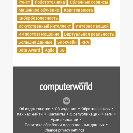
Рунет
Робототехника
Облачные сервисы
Машинное обучение
Криптовалюта
Кибербезопасность
Искусственный интеллект
Интернет вещей
Импортозамещение
Виртуальная реальность
Большие данные
Блокчейн
RPA
Data Award
Agile
5G
Об издательстве
Об издании
Обратная связь
Как нас найти
Контакты
О републикации
Теги
Архив изданий
Политика обработки персональных данных
Change privacy settings