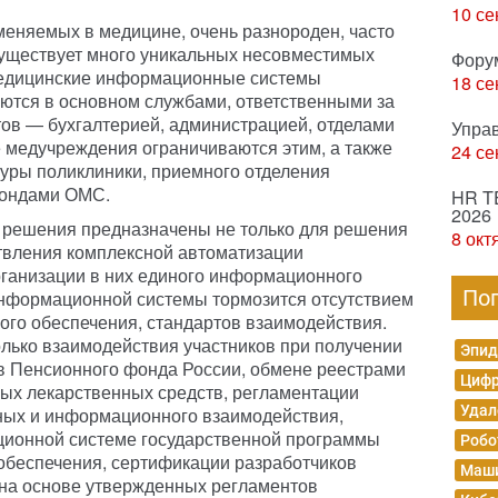
10 се
еняемых в медицине, очень разнороден, часто
существует много уникальных несовместимых
Фору
медицинские информационные системы
18 се
ются в основном службами, ответственными за
ов — бухгалтерией, администрацией, отделами
Упра
е медучреждения ограничиваются этим, а также
24 се
уры поликлиники, приемного отделения
фондами ОМС.
HR T
2026
решения предназначены не только для решения
8 окт
ствления комплексной автоматизации
рганизации в них единого информационного
По
информационной системы тормозится отсутствием
го обеспечения, стандартов взаимодействия.
олько взаимодействия участников при получении
Эпид
в Пенсионного фонда России, обмене реестрами
Цифр
ых лекарственных средств, регламентации
Удал
ных и информационного взаимодействия,
ционной системе государственной программы
Робо
обеспечения, сертификации разработчиков
Маши
на основе утвержденных регламентов