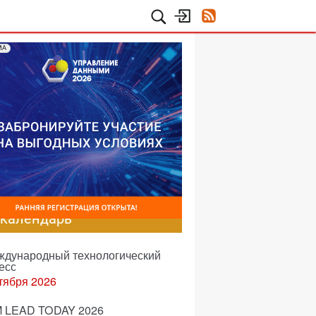
МА
-календарь
еждународный технологический
есс
тября 2026
 LEAD TODAY 2026