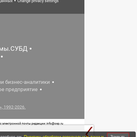
данных
Change privacy settings
емы.СУБД
ии бизнес-аналитики
ое предприятие
, 1992-2026.
 электронной почты редакции: info@osp.ru
 от 05 июня 2015 г. выдано Роскомнадзором.
одробнее см.
Политику обработки персональных данных
Закрыть