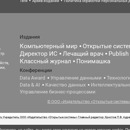
Теги
Архив изданий
Политика обработки персональных 
Издания
Компьютерный мир
Открытые сист
е
Директор ИС
Лечащий врач
Publish
ктр
Классный журнал
Понимашка
йств,
ии,
Конференции
Data Award
Управление данными
Технолог
Data & AI
Качество данных
Интеллектуальн
Управление бизнес-процессами
© ООО «Издательство «Открытые системы»
 Учредитель: ООО «Издательство «Открытые системы» Главный редактор: Христов П.В. Адрес
стная маркировка: 12+ Свидетельство о регистрации СМИ сетевого издания Эл.№ ФС77-62008
ставаясь на сайте, вы даете свое согласие на использование cookie. П