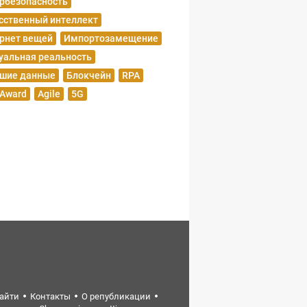
рбезопасность
сственный интеллект
рнет вещей
Импортозамещение
уальная реальность
шие данные
Блокчейн
RPA
 Award
Agile
5G
найти
Контакты
О републикации