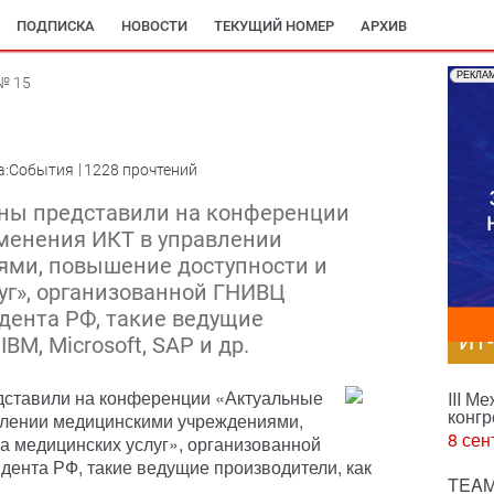
ПОДПИСКА
НОВОСТИ
ТЕКУЩИЙ НОМЕР
АРХИВ
РЕКЛА
№ 15
а:События
1228 прочтений
ны представили на конференции
менения ИКТ в управлении
ми, повышение доступности и
уг», организованной ГНИВЦ
дента РФ, такие ведущие
ИТ
IBM, Microsoft, SAP и др.
дставили на конференции «Актуальные
III М
конгр
лении медицинскими учреждениями,
8 сен
а медицинских услуг», организованной
ента РФ, такие ведущие производители, как
TEAM