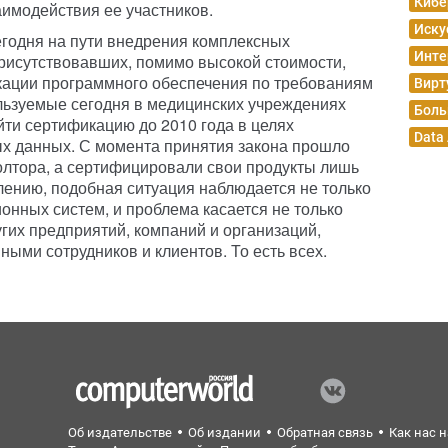
Кибе
имодействия ее участников.
Иску
егодня на пути внедрения комплексных
Инте
рисутствовавших, помимо высокой стоимости,
кации программного обеспечения по требованиям
Вирт
льзуемые сегодня в медицинских учреждениях
Боль
ти сертификацию до 2010 года в целях
Data
х данных. С момента принятия закона прошло
полтора, а сертифицировали свои продукты лишь
лению, подобная ситуация наблюдается не только
нных систем, и проблема касается не только
гих предприятий, компаний и организаций,
ми сотрудников и клиентов. То есть всех.
Об издательстве
Об издании
Обратная связь
Как нас 