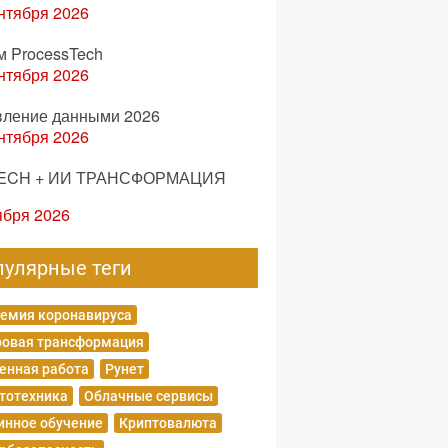
нтября 2026
м ProcessTech
нтября 2026
вление данными 2026
нтября 2026
ECH + ИИ ТРАНСФОРМАЦИЯ
ября 2026
пулярные теги
емия коронавируса
овая трансформация
енная работа
Рунет
тотехника
Облачные сервисы
нное обучение
Криптовалюта