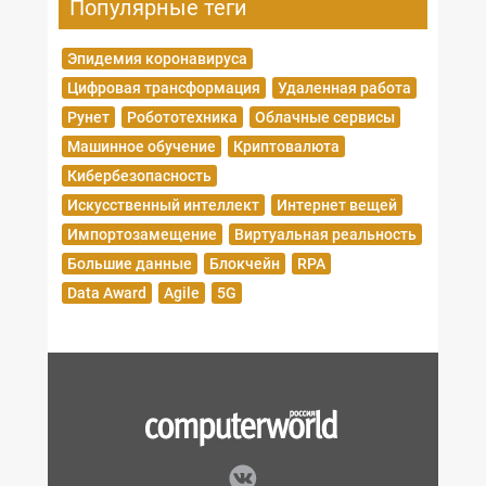
Популярные теги
Эпидемия коронавируса
Цифровая трансформация
Удаленная работа
Рунет
Робототехника
Облачные сервисы
Машинное обучение
Криптовалюта
Кибербезопасность
Искусственный интеллект
Интернет вещей
Импортозамещение
Виртуальная реальность
Большие данные
Блокчейн
RPA
Data Award
Agile
5G