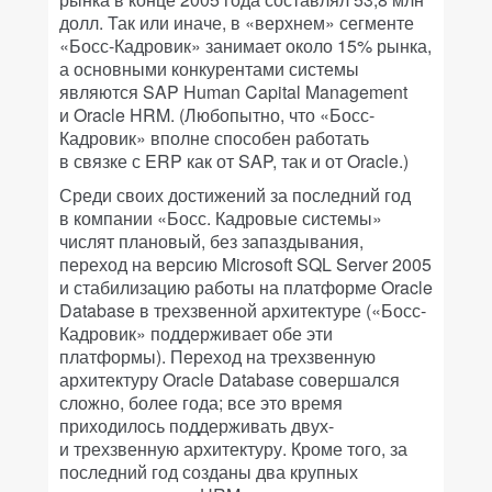
долл. Так или иначе, в «верхнем» сегменте
«Босс-Кадровик» занимает около 15% рынка,
а основными конкурентами системы
являются SAP Human Capital Management
и Oracle HRM. (Любопытно, что «Босс-
Кадровик» вполне способен работать
в связке с ERP как от SAP, так и от Oracle.)
Среди своих достижений за последний год
в компании «Босс. Кадровые системы»
числят плановый, без запаздывания,
переход на версию Microsoft SQL Server 2005
и стабилизацию работы на платформе Oracle
Database в трехзвенной архитектуре («Босс-
Кадровик» поддерживает обе эти
платформы). Переход на трехзвенную
архитектуру Oracle Database совершался
сложно, более года; все это время
приходилось поддерживать двух-
и трехзвенную архитектуру. Кроме того, за
последний год созданы два крупных