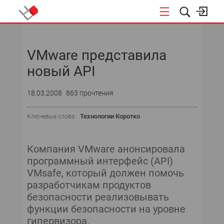
НОВОСТИ
VMware представила
СОБЫТИЯ
новый API
ЭКСПЕРТИЗА
18.03.2008
863 прочтения
ПОДПИСКА
Технологии Коротко
Ключевые слова :
НОВОСТИ
Компания VMware анонсировала
ТЕКУЩИЙ НОМЕР
программный интерфейс (API)
VMsafe, который должен помочь
АРХИВ
разработчикам продуктов
безопасности реализовывать
функции безопасности на уровне
гипервизора.