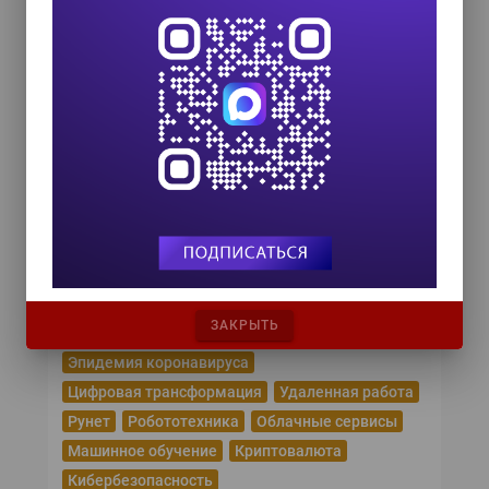
TEAM LEAD TODAY 2026
10 сентября 2026
Форум ProcessTech
18 сентября 2026
Управление данными 2026
24 сентября 2026
HR TECH + ИИ ТРАНСФОРМАЦИЯ 2026
8 октября 2026
Популярные теги
ЗАКРЫТЬ
Эпидемия коронавируса
Цифровая трансформация
Удаленная работа
Рунет
Робототехника
Облачные сервисы
Машинное обучение
Криптовалюта
Кибербезопасность