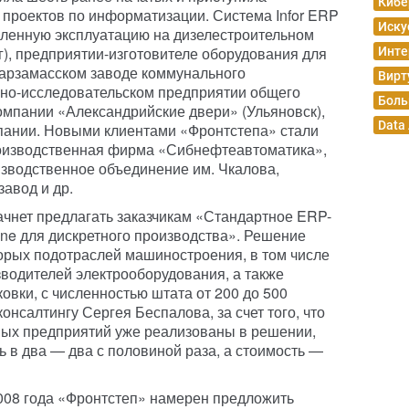
Кибе
 проектов по информатизации. Система Infor ERP
Иску
шленную эксплуатацию на дизелестроительном
г), предприятии-изготовителе оборудования для
Инте
арзамасском заводе коммунального
Вирт
но-исследовательском предприятии общего
Боль
омпании «Александрийские двери» (Ульяновск),
Data
мпании. Новыми клиентами «Фронтстепа» стали
оизводственная фирма «Сибнефтеавтоматика»,
зводственное объединение им. Чкалова,
авод и др.
чнет предлагать заказчикам «Стандартное ERP-
ine для дискретного производства». Решение
орых подотраслей машиностроения, в том числе
водителей электрооборудования, а также
ковки, с численностью штата от 200 до 500
онсалтингу Сергея Беспалова, за счет того, что
ных предприятий уже реализованы в решении,
ь в два — два с половиной раза, а стоимость —
2008 года «Фронтстеп» намерен предложить