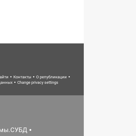
найти
Контакты
О републикации
данных
Change privacy settings
емы.СУБД