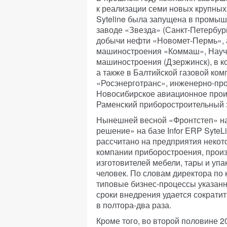
к реализации семи новых крупных
Syteline была запущена в промы
заводе «Звезда» (Санкт-Петербур
добычи нефти «Новомет-Пермь», 
машиностроения «Коммаш», Науч
машиностроения (Дзержинск), в к
а также в Балтийской газовой ко
«Росэнерготранс», инженерно-пр
Новосибирское авиационное прои
Раменский приборостроительный з
Нынешней весной «Фронтстеп» на
решение» на базе Infor ERP SyteL
рассчитано на предприятия некот
компании приборостроения, произ
изготовителей мебели, тары и упа
человек. По словам директора по к
типовые бизнес-процессы указан
сроки внедрения удается сократит
в полтора-два раза.
Кроме того, во второй половине 