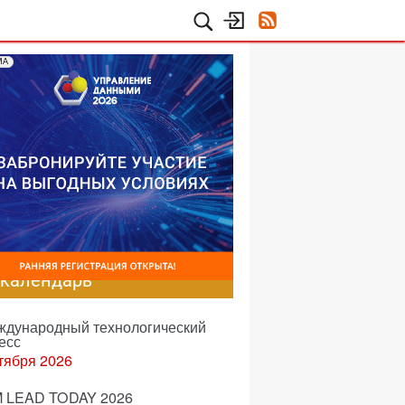
МА
-календарь
еждународный технологический
есс
тября 2026
 LEAD TODAY 2026