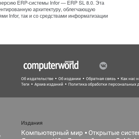
ерсию ERP-системы Infor — ERP SL 8.0. Эта
ентированную архитектуру, облегчающую
ми Infor, так и со средствами информатизации
Об издательстве
Об издании
Обратная связь
Как нас 
Теги
Архив изданий
Политика обработки персональных 
Издания
Компьютерный мир
Открытые сист
е