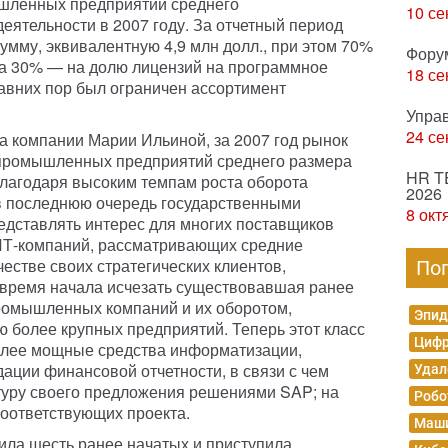
ышленных предприятий среднего
10 се
деятельности в 2007 году. За отчетный период
умму, эквивалентную 4,9 млн долл., при этом 70%
Фору
 а 30% — на долю лицензий на программное
18 се
давних пор был ограничен ассортимент
Упра
24 се
а компании Марии Ильиной, за 2007 год рынок
промышленных предприятий среднего размера
HR T
Благодаря высоким темпам роста оборота
2026
в последнюю очередь государственными
8 окт
редставлять интерес для многих поставщиков
ИТ-компаний, рассматривающих средние
стве своих стратегических клиентов,
По
е время начала исчезать существовавшая ранее
омышленных компаний и их оборотом,
Эпид
 более крупных предприятий. Теперь этот класс
Цифр
более мощные средства информатизации,
ации финансовой отчетности, в связи с чем
Удал
уру своего предложения решениями SAP; на
Робо
соответствующих проекта.
Маши
ила шесть ранее начатых и приступила