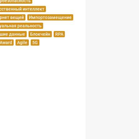
рбезопасность
сственный интеллект
рнет вещей
Импортозамещение
уальная реальность
шие данные
Блокчейн
RPA
 Award
Agile
5G