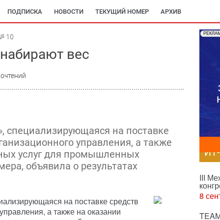
ПОДПИСКА
НОВОСТИ
ТЕКУЩИЙ НОМЕР
АРХИВ
РЕКЛА
№ 10
набирают вес
рочтений
, специализирующаяся на поставке
ганизационного управления, а также
ИТ
вных услуг для промышленных
мера, объявила о результатах
III М
конгр
8 сен
иализирующаяся на поставке средств
управления, а также на оказании
TEAM