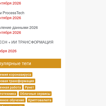
нтября 2026
м ProcessTech
нтября 2026
вление данными 2026
нтября 2026
ECH + ИИ ТРАНСФОРМАЦИЯ
ября 2026
пулярные теги
емия коронавируса
овая трансформация
енная работа
Рунет
тотехника
Облачные сервисы
нное обучение
Криптовалюта