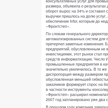
консультативных услуг для пром
размера, объявила о результатах 
оборот вырос на 34% и составил с
выручки пришлось на долю услуг,
обеспечение Infor, которым до не
«Фронтстеп».
По словам генерального директор
автоматизированных систем для 
претерпел заметные изменения. 
предприятий, обусловленным не 
инвестициями, этот рынок стал п
средств информатизации. Число 
промышленные предприятия в каче
значительно увеличилось. В то ж
диспропорция между размером пр
обусловленная меньшей гибкостью
заказчиков формирует спрос на 
в частности инструменты консолид
«Фронтстеп» расширил номенклат
2007 год запланировано уже два 
В прошлом году компания заверш