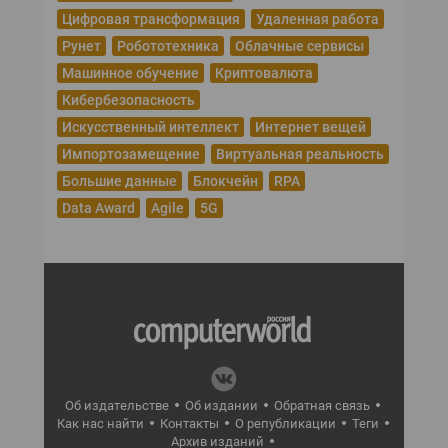
Цифровая трансформация
Удаленная работа
Рунет
Робототехника
Облачные сервисы
Машинное обучение
Криптовалюта
Кибербезопасность
Искусственный интеллект
Интернет вещей
Импортозамещение
Виртуальная реальность
Большие данные
Блокчейн
RPA
Data Award
Agile
5G
Об издательстве
Об издании
Обратная связь
Как нас найти
Контакты
О републикации
Теги
Архив изданий