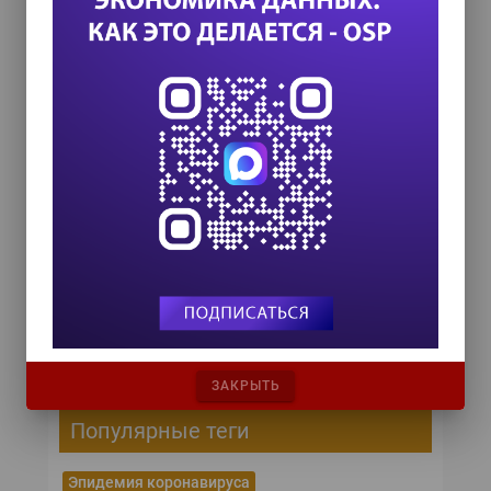
ИТ-календарь
III Международный технологический конгресс
8 сентября 2026
TEAM LEAD TODAY 2026
10 сентября 2026
Форум ProcessTech
18 сентября 2026
Управление данными 2026
24 сентября 2026
HR TECH + ИИ ТРАНСФОРМАЦИЯ 2026
8 октября 2026
ЗАКРЫТЬ
Популярные теги
Эпидемия коронавируса