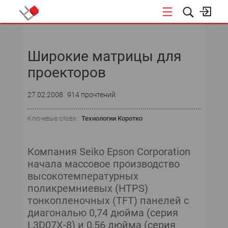
НОВОСТИ
Широкие матрицы для
проекторов
27.02.2008
914 прочтений
Технологии Коротко
Ключевые слова :
Компания Seiko Epson Corporation
начала массовое производство
высокотемпературных
поликремниевых (HTPS)
тонкопленочных (TFT) панелей с
диагональю 0,74 дюйма (серия
L3D07X-8) и 0,56 дюйма (серия