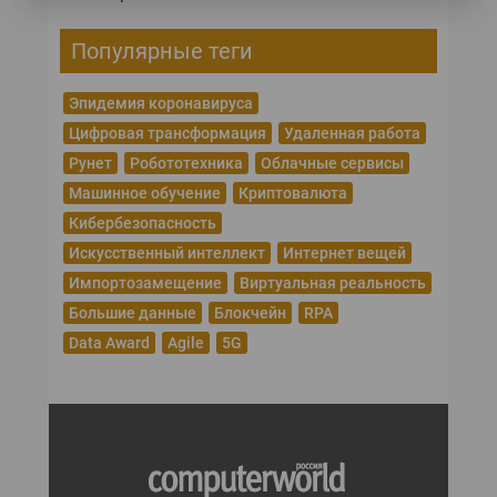
Популярные теги
Эпидемия коронавируса
Цифровая трансформация
Удаленная работа
Рунет
Робототехника
Облачные сервисы
Машинное обучение
Криптовалюта
Кибербезопасность
Искусственный интеллект
Интернет вещей
Импортозамещение
Виртуальная реальность
Большие данные
Блокчейн
RPA
Data Award
Agile
5G