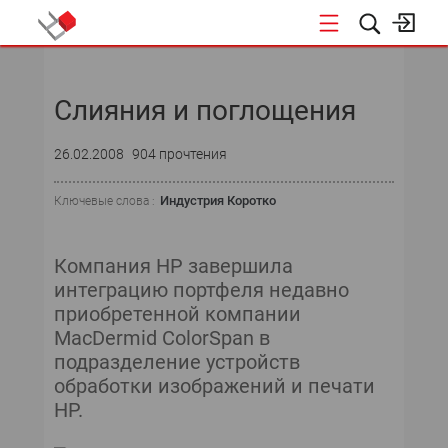
НОВОСТИ
Слияния и поглощения
26.02.2008
904 прочтения
Индустрия Коротко
Ключевые слова :
Компания HP завершила
интеграцию портфеля недавно
приобретенной компании
MacDermid ColorSpan в
подразделение устройств
обработки изображений и печати
HP.