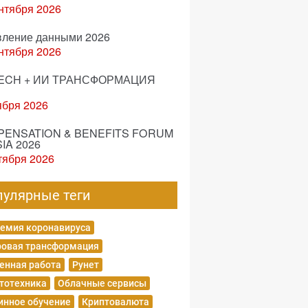
нтября 2026
вление данными 2026
нтября 2026
ECH + ИИ ТРАНСФОРМАЦИЯ
ября 2026
ENSATION & BENEFITS FORUM
IA 2026
тября 2026
пулярные теги
емия коронавируса
овая трансформация
енная работа
Рунет
тотехника
Облачные сервисы
нное обучение
Криптовалюта