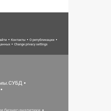
найти
Контакты
О републикации
данных
Change privacy settings
емы.СУБД
ии бизнес-аналитики