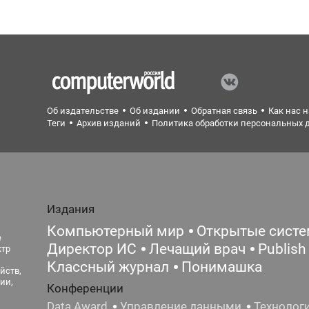
Об издательстве
Об издании
Обратная связь
Как нас 
Теги
Архив изданий
Политика обработки персональных 
Издания
Компьютерный мир
Открытые сист
е
Директор ИС
Лечащий врач
Publish
ктр
Классный журнал
Понимашка
йств,
ии,
Конференции
Data Award
Управление данными
Технолог