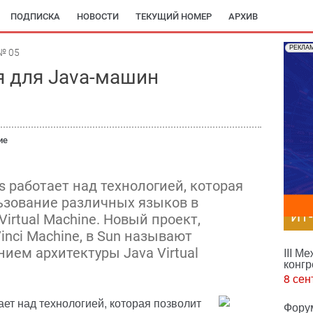
ПОДПИСКА
НОВОСТИ
ТЕКУЩИЙ НОМЕР
АРХИВ
РЕКЛА
№ 05
 для Java-машин
ие
 работает над технологией, которая
ьзование различных языков в
ИТ
irtual Machine. Новый проект,
nci Machine, в Sun называют
ем архитектуры Java Virtual
III М
конгр
8 сен
ет над технологией, которая позволит
Фору