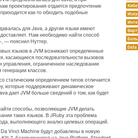
нам проектирования отдается предпочтение
Кибе
 приходится как-то обходить подобные
Иску
Инте
давалась для Java, а другие языки имеют
Вирт
едоставляет. Нам необходимо найти способ
Боль
, — пояснил Нуттер.
Data
новых языков в JVM возникают определенные
ния, касающиеся последовательности вызовов
и управления, ограниченное наследование
 генерации классов.
к со статическим определением типов отличается
by, которые поддерживают динамическое
Java дает JVM больше сведений о том, как будет
найти способы, позволяющие JVM делать
ании таких языков. В JRuby эта проблема
ода, выполняющего анализ целевых операций.
 Da Vinci Machine будут добавлены в новую
it) 7, базирующуюся на Java Platform, Standard