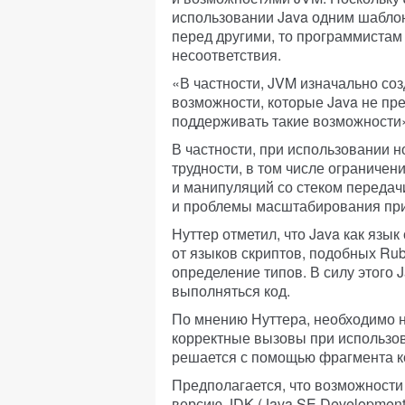
использовании Java одним шабло
перед другими, то программистам
несоответствия.
«В частности, JVM изначально соз
возможности, которые Java не пр
поддерживать такие возможности»
В частности, при использовании 
трудности, в том числе ограниче
и манипуляций со стеком передач
и проблемы масштабирования при
Нуттер отметил, что Java как язы
от языков скриптов, подобных Ru
определение типов. В силу этого 
выполняться код.
По мнению Нуттера, необходимо 
корректные вызовы при использов
решается с помощью фрагмента к
Предполагается, что возможности
версию JDK (Java SE Development K