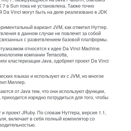
K 7 в Sun пока не установлена. Также точно
й Da Vinci могут быть на деле реализовано в JDK
ериментальный вариант JVM, как отметил Нуттер.
твления в данном случае не повлечет за собой
 связанных с разветвлением базовой платформы.
тузиазмом относятся к идее Da Vinci Machine.
хнологиям компании Terracotta,
ях кластеризации Java, одобряет проект Da Vinci
еских языках и используют их с JVM, но многое
тил Миллер.
ются от Java тем, что они используют функции,
 приходится изрядно потрудиться для того, чтобы
 и проект JRuby. По словам Нуттера, версия 1.1,
аля, включает в себя полный компилятор со
водительностью.