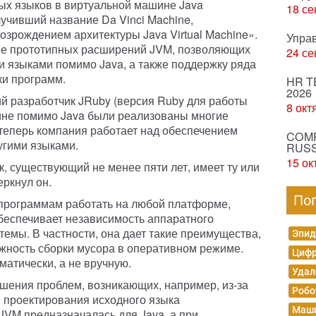
ых языков в виртуальной машине Java
18 се
олучивший название Da Vinci Machine,
зрождением архитектуры Java Virtual Machine».
Упра
ние прототипных расширений JVM, позволяющих
24 се
и языками помимо Java, а также поддержку ряда
ки программ.
HR T
2026
ий разработчик JRuby (версия Ruby для работы
8 окт
ине помимо Java были реализованы многие
и теперь компания работает над обеспечением
COMP
угими языками.
RUSS
15 ок
, существующий не менее пяти лет, имеет ту или
ркнул он.
По
программам работать на любой платформе,
беспечивает независимость аппаратного
емы. В частности, она дает такие преимущества,
Эпид
можность сборки мусора в оперативном режиме.
Цифр
матически, а не вручную.
Удал
ешения проблем, возникающих, например, из-за
Робо
 проектирования исходного языка
Маши
JVM предназначалась для Java, а при