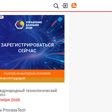
МА
-календарь
еждународный технологический
есс
тября 2026
м ProcessTech