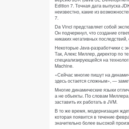
Edition 7. Точная дата выпуска JD
неизвестно, какие из возможносте
7.
Da Vinci представляет собой эксп
Он подчеркнул, что создание отве
никаких негативных последствий,
Некоторые Java-разработчики с эн
Так, Алекс Миллер, директор по те
специализирующейся на технологи
Machine.
«Сейчас многие пишут на динамич
здесь остается сложным», — заме
Многие динамические языки отлича
а не объекты. По словам Миллера,
заставить их работать в JVM.
В то же время, модернизация ждет
которая появится в течение февр
значительно более высокой произ