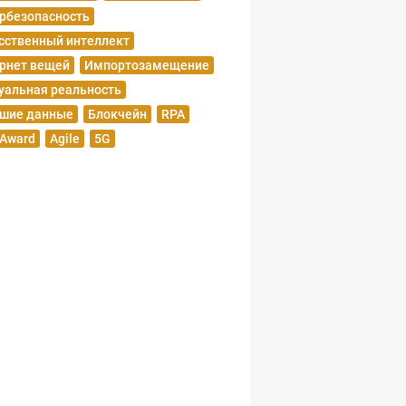
рбезопасность
сственный интеллект
рнет вещей
Импортозамещение
уальная реальность
шие данные
Блокчейн
RPA
 Award
Agile
5G