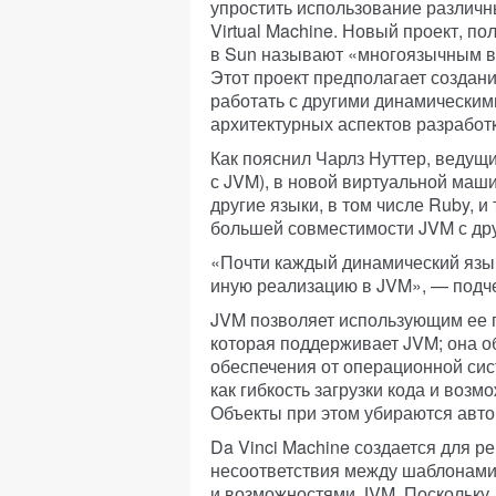
упростить использование различн
Virtual Machine. Новый проект, п
в Sun называют «многоязычным во
Этот проект предполагает созда
работать с другими динамическим
архитектурных аспектов разработ
Как пояснил Чарлз Нуттер, ведущ
с JVM), в новой виртуальной маш
другие языки, в том числе Ruby, 
большей совместимости JVM с др
«Почти каждый динамический язык
иную реализацию в JVM», — подче
JVM позволяет использующим ее 
которая поддерживает JVM; она о
обеспечения от операционной сист
как гибкость загрузки кода и воз
Объекты при этом убираются авто
Da Vinci Machine создается для р
несоответствия между шаблонами
и возможностями JVM. Поскольку 