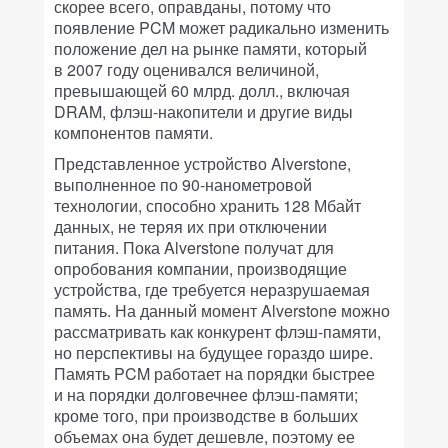
скорее всего, оправданы, потому что
появление PCM может радикально изменить
положение дел на рынке памяти, который
в 2007 году оценивался величиной,
превышающей 60 млрд. долл., включая
DRAM, флэш-накопители и другие виды
компонентов памяти.
Представленное устройство Alverstone,
выполненное по 90-нанометровой
технологии, способно хранить 128 Мбайт
данных, не теряя их при отключении
питания. Пока Alverstone получат для
опробования компании, производящие
устройства, где требуется неразрушаемая
память. На данный момент Alverstone можно
рассматривать как конкурент флэш-памяти,
но перспективы на будущее гораздо шире.
Память PCM работает на порядки быстрее
и на порядки долговечнее флэш-памяти;
кроме того, при производстве в больших
объемах она будет дешевле, поэтому ее