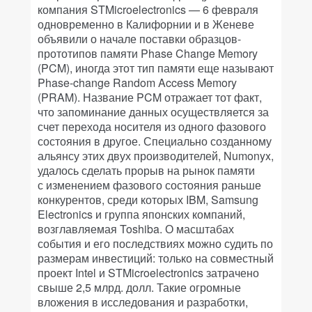
компания STMicroelectronics — 6 февраля
одновременно в Калифорнии и в Женеве
объявили о начале поставки образцов-
прототипов памяти Phase Change Memory
(PCM), иногда этот тип памяти еще называют
Phase-change Random Access Memory
(PRAM). Название PCM отражает тот факт,
что запоминание данных осуществляется за
счет перехода носителя из одного фазового
состояния в другое. Специально созданному
альянсу этих двух производителей, Numonyx,
удалось сделать прорыв на рынок памяти
с изменением фазового состояния раньше
конкурентов, среди которых IBM, Samsung
Electronics и группа японских компаний,
возглавляемая Toshiba. О масштабах
события и его последствиях можно судить по
размерам инвестиций: только на совместный
проект Intel и STMicroelectronics затрачено
свыше 2,5 млрд. долл. Такие огромные
вложения в исследования и разработки,