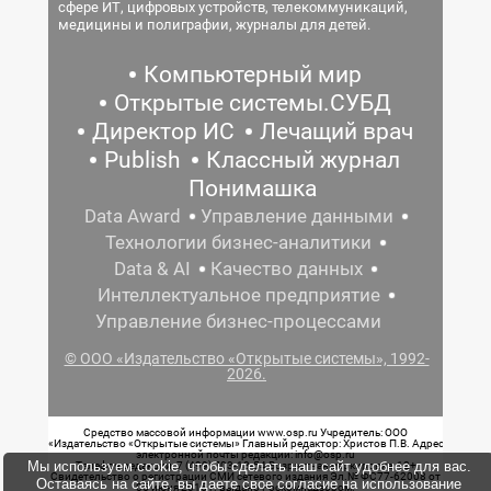
сфере ИТ, цифровых устройств, телекоммуникаций,
медицины и полиграфии, журналы для детей.
Компьютерный мир
Открытые системы.СУБД
Директор ИС
Лечащий врач
Publish
Классный журнал
Понимашка
Data Award
Управление данными
Технологии бизнес-аналитики
Data & AI
Качество данных
Интеллектуальное предприятие
Управление бизнес-процессами
© ООО «Издательство «Открытые системы», 1992-
2026.
Средство массовой информации www.osp.ru Учредитель: ООО
«Издательство «Открытые системы» Главный редактор: Христов П.В. Адрес
электронной почты редакции: info@osp.ru
Мы используем cookie, чтобы сделать наш сайт удобнее для вас.
Телефон редакции: 7 (499) 703-18-54 Возрастная маркировка: 12+
Свидетельство о регистрации СМИ сетевого издания Эл.№ ФС77-62008 от
Оставаясь на сайте, вы даете свое согласие на использование
05 июня 2015 г. выдано Роскомнадзором.