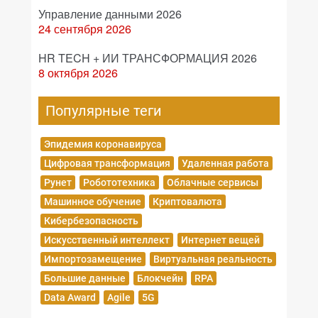
Управление данными 2026
24 сентября 2026
HR TECH + ИИ ТРАНСФОРМАЦИЯ 2026
8 октября 2026
Популярные теги
Эпидемия коронавируса
Цифровая трансформация
Удаленная работа
Рунет
Робототехника
Облачные сервисы
Машинное обучение
Криптовалюта
Кибербезопасность
Искусственный интеллект
Интернет вещей
Импортозамещение
Виртуальная реальность
Большие данные
Блокчейн
RPA
Data Award
Agile
5G