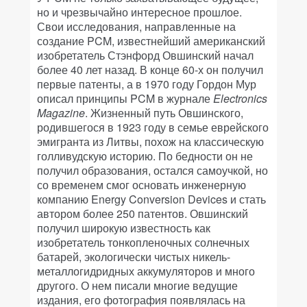
но и чрезвычайно интересное прошлое.
Свои исследования, направленные на
создание PCM, известнейший американский
изобретатель Стэнфорд Овшинский начал
более 40 лет назад. В конце 60-х он получил
первые патенты, а в 1970 году Гордон Мур
описал принципы PCM в журнале
Electronics
Magazine
. Жизненный путь Овшинского,
родившегося в 1923 году в семье еврейского
эмигранта из Литвы, похож на классическую
голливудскую историю. По бедности он не
получил образования, остался самоучкой, но
со временем смог основать инженерную
компанию Energy Conversion Devices и стать
автором более 250 патентов. Овшинский
получил широкую известность как
изобретатель тонкопленочных солнечных
батарей, экологически чистых никель-
металлогидридных аккумуляторов и много
другого. О нем писали многие ведущие
издания, его фотография появлялась на