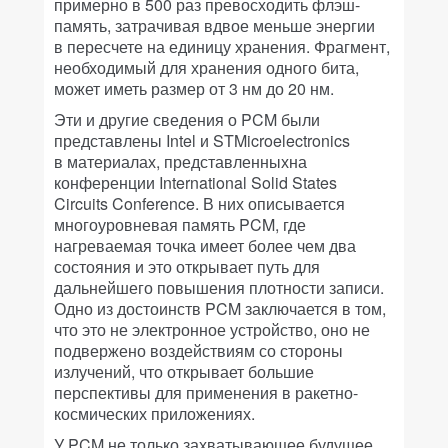
примерно в 500 раз превосходить флэш-
память, затрачивая вдвое меньше энергии
в пересчете на единицу хранения. Фрагмент,
необходимый для хранения одного бита,
может иметь размер от 3 нм до 20 нм.
Эти и другие сведения о PCM были
представлены Intel и STMicroelectronics
в материалах, представленныхна
конференции International Solid States
Circuits Conference. В них описывается
многоуровневая память PCM, где
нагреваемая точка имеет более чем два
состояния и это открывает путь для
дальнейшего повышения плотности записи.
Одно из достоинств PCM заключается в том,
что это не электронное устройство, оно не
подвержено воздействиям со стороны
излучений, что открывает большие
перспективы для применения в ракетно-
космических приложениях.
У PCM не только захватывающее будущее,