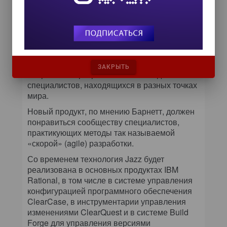
того, проект можно найти в киоске IBM
Codestation в Second Life.
Хебнер отметил, что IBM Rational Team
Concert Express предназначен для менее
крупных групп разработки, — тем, которым
хотелось бы использовать методы
ЗАКРЫТЬ
оперативной разработки и взаимодействия
специалистов, находящихся в разных точках
мира.
Новый продукт, по мнению Барнетт, должен
понравиться сообществу специалистов,
практикующих методы так называемой
«скорой» (agile) разработки.
Со временем технология Jazz будет
реализована в основных продуктах IBM
Rational, в том числе в системе управления
конфигурацией программного обеспечения
ClearCase, в инструментарии управления
изменениями ClearQuest и в системе Build
Forge для управления версиями