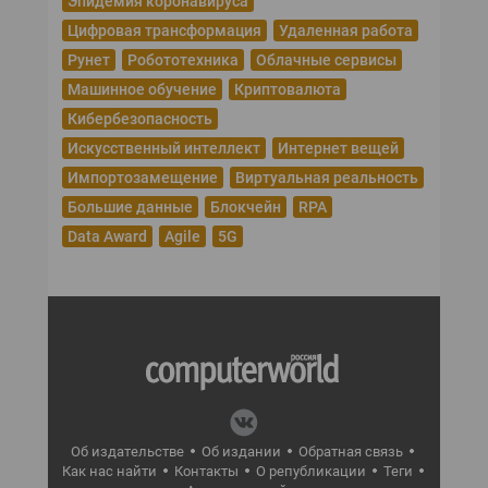
Эпидемия коронавируса
Цифровая трансформация
Удаленная работа
Рунет
Робототехника
Облачные сервисы
Машинное обучение
Криптовалюта
Кибербезопасность
Искусственный интеллект
Интернет вещей
Импортозамещение
Виртуальная реальность
Большие данные
Блокчейн
RPA
Data Award
Agile
5G
Об издательстве
Об издании
Обратная связь
Как нас найти
Контакты
О републикации
Теги