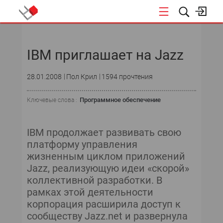
НОВОСТИ
IBM приглашает на Jazz
СОБЫТИЯ
28.01.2008
Пол Крил
1594 прочтения
ЭКСПЕРТИЗА
Программное обеспечение
Ключевые слова :
ПОДПИСКА
НОВОСТИ
IBM продолжает развивать свою
платформу управления
ТЕКУЩИЙ НОМЕР
жизненным циклом приложений
Jazz, реализующую идеи «скорой»
АРХИВ
коллективной разработки. В
рамках этой деятельности
корпорация расширила доступ к
сообществу Jazz.net и развернула