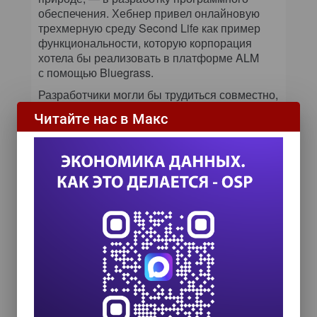
обеспечения. Хебнер привел онлайновую
трехмерную среду Second Life как пример
функциональности, которую корпорация
хотела бы реализовать в платформе ALM
с помощью Bluegrass.
Разработчики могли бы трудиться совместно,
просматривая интерактивные презентации
Читайте нас в Макс
идей и данных. Можно было бы также
использовать аватары, то есть графические
представления участников.
Ориентированная на новых, более молодых
специалистов, привыкших к взаимодействию
в стиле Web 2.0, технология Bluegrass — это
исследовательский проект, который
в результате может найти свое применение
в продуктах как самой корпорации IBM, так
и других компаний.
Первую демонстрацию Bluegrass
в корпорации приурочили к конференции
Lotusphere в конце января в Орландо. Кроме