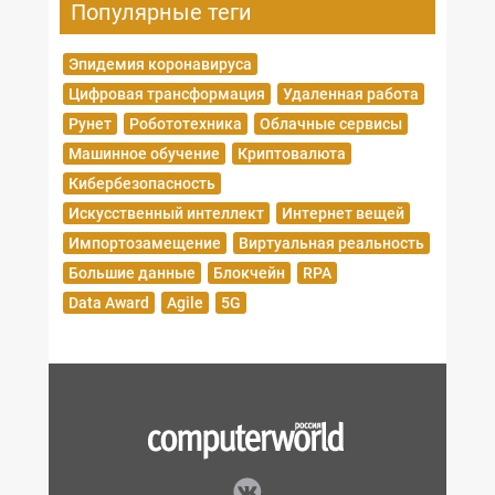
Популярные теги
Эпидемия коронавируса
Цифровая трансформация
Удаленная работа
Рунет
Робототехника
Облачные сервисы
Машинное обучение
Криптовалюта
Кибербезопасность
Искусственный интеллект
Интернет вещей
Импортозамещение
Виртуальная реальность
Большие данные
Блокчейн
RPA
Data Award
Agile
5G