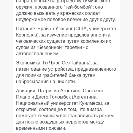
направленные на разработку химического
оружия, прозванного "гей-бомбой": оно
должно вызывать у вражеских солдат
неудержимое половое влечение друг к другу.
Питание: Брайан Уэнсинг (США, университет
Корнелла), за изучение пределов аппетита
человеческих существ путем кормления их
супом из "бездонной" тарелки - с
автовосполнением.
Экономика: Го Чжэн Се (Тайвань), за
патентование устройства, предназначенного
для поимки грабителей банка путем
набрасывания на них сети.
Авиация: Патрисиа Агостино, Сантьяго
Плано и Диего Голомбек (Аргентина,
Национальный университет Куилмеса), за
открытие, состоящее в том, что виагра
помогает хомячкам восстанавливать режим
дня после воздушных перелетов между
временными поясами.