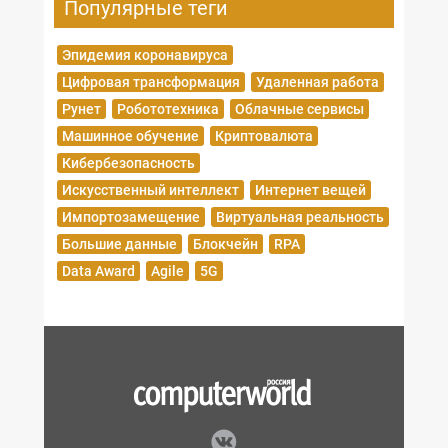
Популярные теги
Эпидемия коронавируса
Цифровая трансформация
Удаленная работа
Рунет
Робототехника
Облачные сервисы
Машинное обучение
Криптовалюта
Кибербезопасность
Искусственный интеллект
Интернет вещей
Импортозамещение
Виртуальная реальность
Большие данные
Блокчейн
RPA
Data Award
Agile
5G