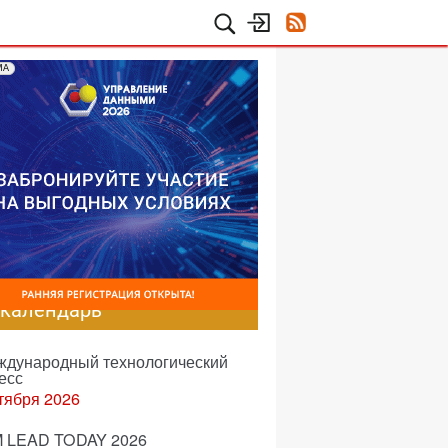
МА
-календарь
еждународный технологический
есс
тября 2026
 LEAD TODAY 2026