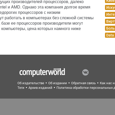
дущих производителей процессоров, далеко
Кибе
ntel и AMD. Однако эта компания долгое время
Иску
едорогих процессоров с низким
Инте
ут работать в компьютерах без сложной системы
Вирт
 базе ее процессоров производители могут
 компьютеры, цена которых намного ниже
Боль
Data
Об издательстве
Об издании
Обратная связь
Как нас 
Теги
Архив изданий
Политика обработки персональных 