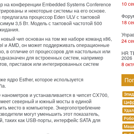
10 се
р на конференции Embedded Systems Conference
трированы и некоторые системы на его основе.
Фору
 предлагала процессор Eden ULV с тактовой
18 се
симум 3,5 Вт. Модель с тактовой частотой 500
ожидания.
Упра
 новый чип основан на том же наборе команд x86,
24 се
ntel и AMD, он может поддерживать операционные
о, в отличие от процессоров для настольных или
HR T
едназначен для встроенных систем, например
2026
тов, приставок или интегрированных систем
8 окт
же ядро Esther, которое используется
По
ia.
0 нанометров и устанавливается в чипсет CX700,
Эпид
имеет северный и южный мосты в единой
Цифр
мить место в компьютере. Энергопотребление
Удал
изводители могут уменьшить этот показатель,
Робо
й, таких как USB-порты, интерфейс SATA для
Маши