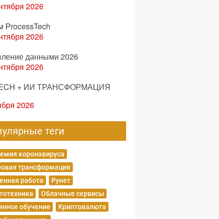
нтября 2026
м ProcessTech
нтября 2026
вление данными 2026
нтября 2026
ECH + ИИ ТРАНСФОРМАЦИЯ
ября 2026
пулярные теги
емия коронавируса
овая трансформация
енная работа
Рунет
тотехника
Облачные сервисы
нное обучение
Криптовалюта