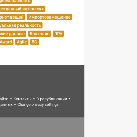
рбезопасность
сственный интеллект
рнет вещей
Импортозамещение
уальная реальность
шие данные
Блокчейн
RPA
 Award
Agile
5G
найти
Контакты
О републикации
данных
Change privacy settings