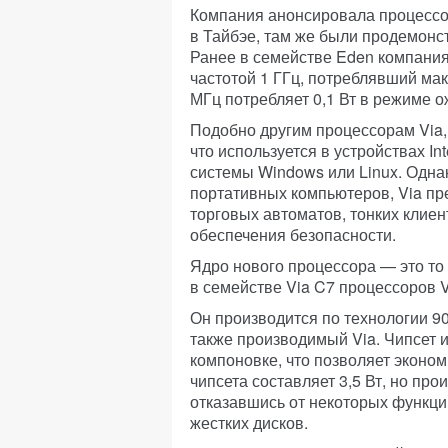
Компания анонсировала процессо
в Тайбэе, там же были продемонс
Ранее в семействе Eden компания
частотой 1 ГГц, потреблявший мак
МГц потребляет 0,1 Вт в режиме 
Подобно другим процессорам Via,
что используется в устройствах I
системы Windows или Linux. Однак
портативных компьютеров, Via пр
торговых автоматов, тонких клиен
обеспечения безопасности.
Ядро нового процессора — это то 
в семействе Via C7 процессоров V
Он производится по технологии 9
также производимый Via. Чипсет 
компоновке, что позволяет эконо
чипсета составляет 3,5 Вт, но про
отказавшись от некоторых функци
жестких дисков.