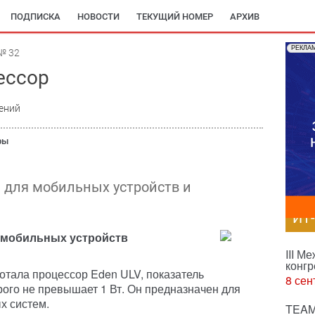
ПОДПИСКА
НОВОСТИ
ТЕКУЩИЙ НОМЕР
АРХИВ
РЕКЛА
№ 32
ессор
ений
ры
н для мобильных устройств и
ИТ
я мобильных устройств
III М
конгр
отала процессор Eden ULV, показатель
8 сен
рого не превышает 1 Вт. Он предназначен для
х систем.
TEAM