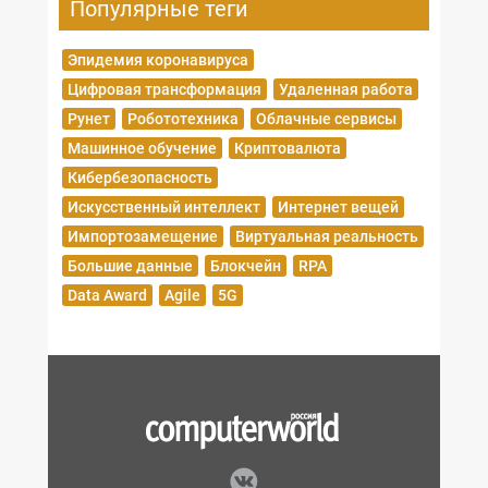
Популярные теги
Эпидемия коронавируса
Цифровая трансформация
Удаленная работа
Рунет
Робототехника
Облачные сервисы
Машинное обучение
Криптовалюта
Кибербезопасность
Искусственный интеллект
Интернет вещей
Импортозамещение
Виртуальная реальность
Большие данные
Блокчейн
RPA
Data Award
Agile
5G