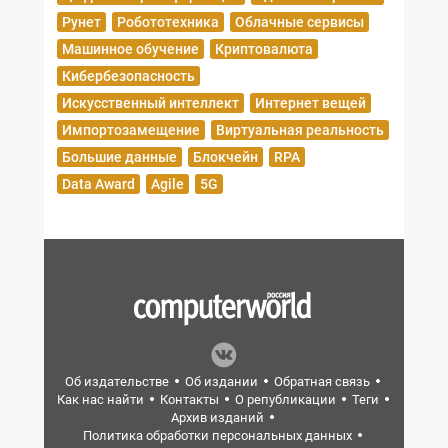
Рунет
Робототехника
Облачные сервисы
Машинное обучение
Криптовалюта
Кибербезопасность
Искусственный интеллект
Интернет вещей
Импортозамещение
Виртуальная реальность
Большие данные
Блокчейн
RPA
Data Award
Agile
5G
Об издательстве
Об издании
Обратная связь
Как нас найти
Контакты
О републикации
Теги
Архив изданий
Политика обработки персональных данных