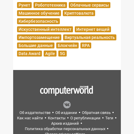
Рунет
Робототехника
Облачные сервисы
Машинное обучение
Криптовалюта
Кибербезопасность
Искусственный интеллект
Интернет вещей
Импортозамещение
Виртуальная реальность
Большие данные
Блокчейн
RPA
Data Award
Agile
5G
Об издательстве
Об издании
Обратная связь
Как нас найти
Контакты
О републикации
Теги
Архив изданий
Политика обработки персональных данных