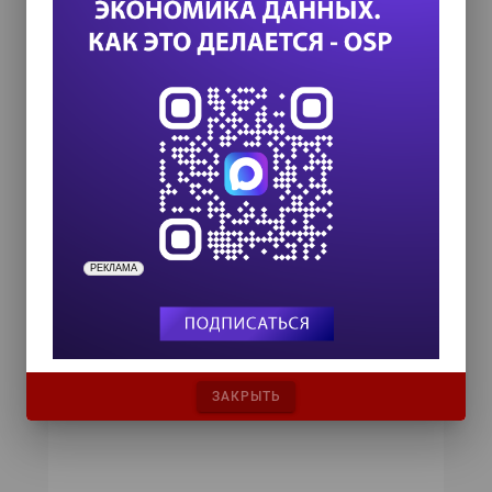
новые чипы совместимы сразу
с несколькими стандартами, интерес к ним со
стороны разработчиков оборудования
вполне объясним.
Опытные образцы чипов уже готовы
и начнут поставляться производителям
систем и продукции массового спроса
в четвертом квартале текущего года.
РЕКЛАМА
ЗАКРЫТЬ