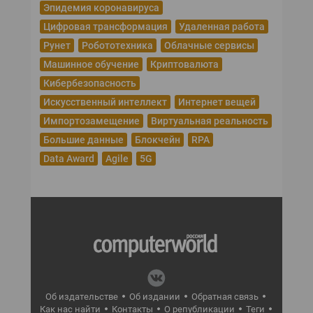
Эпидемия коронавируса
Цифровая трансформация
Удаленная работа
Рунет
Робототехника
Облачные сервисы
Машинное обучение
Криптовалюта
Кибербезопасность
Искусственный интеллект
Интернет вещей
Импортозамещение
Виртуальная реальность
Большие данные
Блокчейн
RPA
Data Award
Agile
5G
Об издательстве
Об издании
Обратная связь
Как нас найти
Контакты
О републикации
Теги