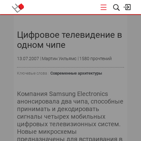
НОВОСТИ
Цифровое телевидение в
СОБЫТИЯ
одном чипе
ЭКСПЕРТИЗА
13.07.2007
Мартин Уильямс
1580 прочтений
ПОДПИСКА
Современные архитектуры
Ключевые слова :
НОВОСТИ
Компания Samsung Electronics
ТЕКУЩИЙ НОМЕР
анонсировала два чипа, способные
принимать и декодировать
АРХИВ
сигналы четырех мобильных
цифровых телевизионных систем.
Новые микросхемы
предназначены для встраивания в