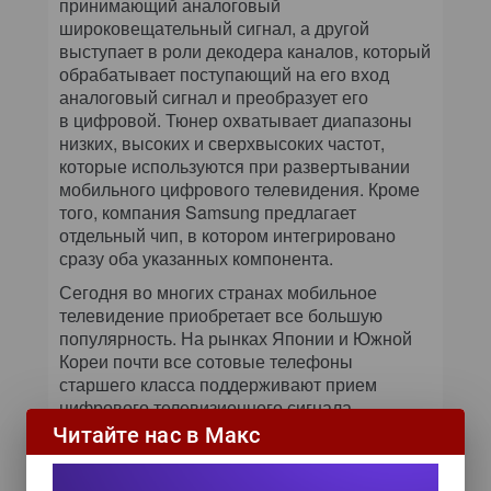
принимающий аналоговый
широковещательный сигнал, а другой
выступает в роли декодера каналов, который
обрабатывает поступающий на его вход
аналоговый сигнал и преобразует его
в цифровой. Тюнер охватывает диапазоны
низких, высоких и сверхвысоких частот,
которые используются при развертывании
мобильного цифрового телевидения. Кроме
того, компания Samsung предлагает
отдельный чип, в котором интегрировано
сразу оба указанных компонента.
Сегодня во многих странах мобильное
телевидение приобретает все большую
популярность. На рынках Японии и Южной
Кореи почти все сотовые телефоны
старшего класса поддерживают прием
цифрового телевизионного сигнала.
Аналогичные функции встроены
Читайте нас в Макс
в портативные компьютеры
и мультимедийные устройства. Но поскольку