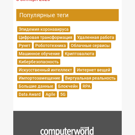
Популярные теги
Эпидемия коронавируса
Цифровая трансформация
Удаленная работа
Рунет
Робототехника
Облачные сервисы
Машинное обучение
Криптовалюта
Кибербезопасность
Искусственный интеллект
Интернет вещей
Импортозамещение
Виртуальная реальность
Большие данные
Блокчейн
RPA
Data Award
Agile
5G