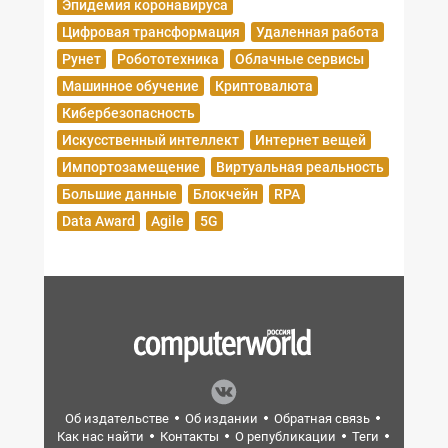
Эпидемия коронавируса
Цифровая трансформация
Удаленная работа
Рунет
Робототехника
Облачные сервисы
Машинное обучение
Криптовалюта
Кибербезопасность
Искусственный интеллект
Интернет вещей
Импортозамещение
Виртуальная реальность
Большие данные
Блокчейн
RPA
Data Award
Agile
5G
Об издательстве
Об издании
Обратная связь
Как нас найти
Контакты
О републикации
Теги