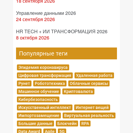
18 сентября 2026
Управление данными 2026
24 сентября 2026
HR TECH + ИИ ТРАНСФОРМАЦИЯ 2026
8 октября 2026
Популярные теги
Эпидемия коронавируса
Цифровая трансформация
Удаленная работа
Рунет
Робототехника
Облачные сервисы
Машинное обучение
Криптовалюта
Кибербезопасность
Искусственный интеллект
Интернет вещей
Импортозамещение
Виртуальная реальность
Большие данные
Блокчейн
RPA
Data Award
Agile
5G