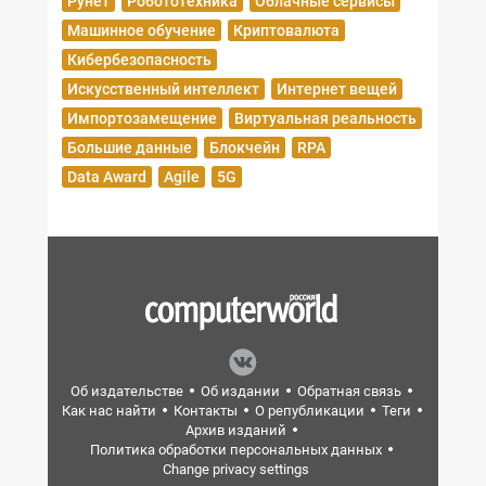
Рунет
Робототехника
Облачные сервисы
Машинное обучение
Криптовалюта
Кибербезопасность
Искусственный интеллект
Интернет вещей
Импортозамещение
Виртуальная реальность
Большие данные
Блокчейн
RPA
Data Award
Agile
5G
Об издательстве
Об издании
Обратная связь
Как нас найти
Контакты
О републикации
Теги
Архив изданий
Политика обработки персональных данных
Change privacy settings