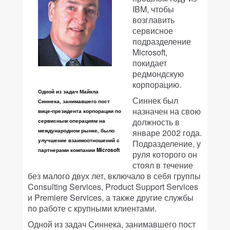
IBM, чтобы
возглавить
сервисное
подразделение
Microsoft,
покидает
редмондскую
корпорацию.
Одной из задач Майкла
Синнек был
Синнека, занимавшего пост
назначен на свою
вице-президента корпорации по
должность в
сервисным операциям на
международном рынке, было
январе 2002 года.
улучшение взаимоотношений с
Подразделение, у
партнерами компании Microsoft
руля которого он
стоял в течение
без малого двух лет, включало в себя группы
Consulting Services, Product Support Services
и Premiere Services, а также другие службы
по работе с крупными клиентами.
Одной из задач Синнека, занимавшего пост