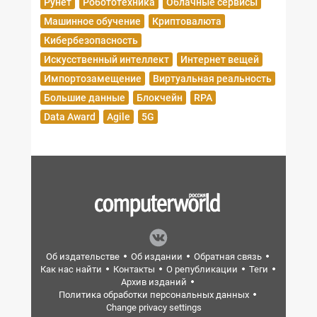
Рунет
Робототехника
Облачные сервисы
Машинное обучение
Криптовалюта
Кибербезопасность
Искусственный интеллект
Интернет вещей
Импортозамещение
Виртуальная реальность
Большие данные
Блокчейн
RPA
Data Award
Agile
5G
Об издательстве
Об издании
Обратная связь
Как нас найти
Контакты
О републикации
Теги
Архив изданий
Политика обработки персональных данных
Change privacy settings